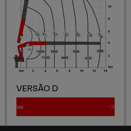
Se
Se
VERSÃO D
Ver
Ver