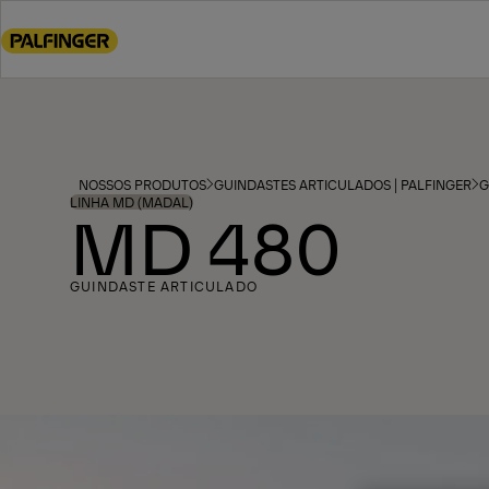
Go
to
main
content
Go
to
footer
NOSSOS PRODUTOS
GUINDASTES ARTICULADOS | PALFINGER
G
content
LINHA MD (MADAL)
MD 480
GUINDASTE ARTICULADO