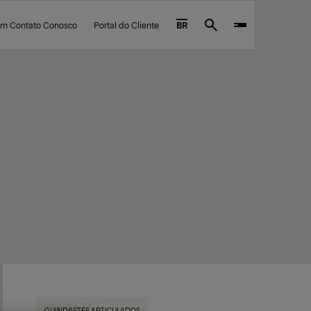
em Contato Conosco
Portal do Cliente
BR
Search
GUINDASTES ARTICULADOS