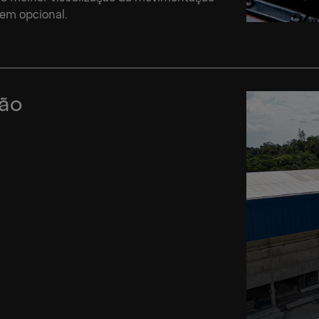
tem opcional.
ção