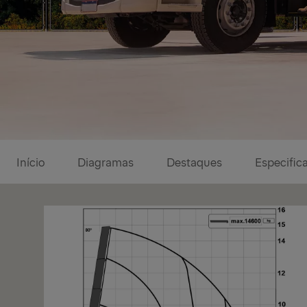
Diagramas
Início
Diagramas
Destaques
Especific