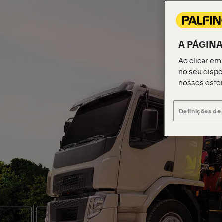
A PÁGINA
Ao clicar em
no seu dispo
nossos esfo
Definições de