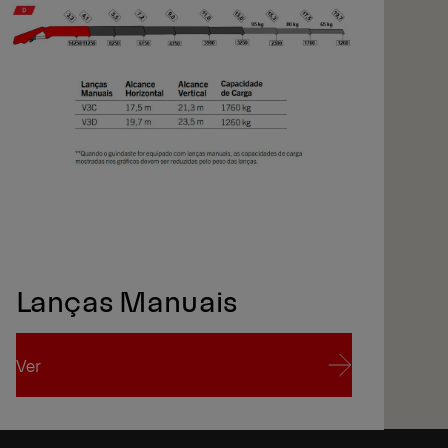
guinte
guinte
Lanças Manuais
Ver
Ver