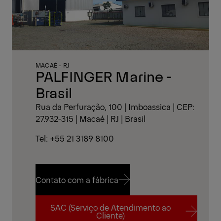
MACAÉ - RJ
PALFINGER Marine -
Brasil
Rua da Perfuração, 100 | Imboassica | CEP:
27.932-315 | Macaé | RJ | Brasil
Tel: +55 21 3189 8100
Contato com a fábrica
SAC (Serviço de Atendimento ao
Contato com a fábrica
Cliente)