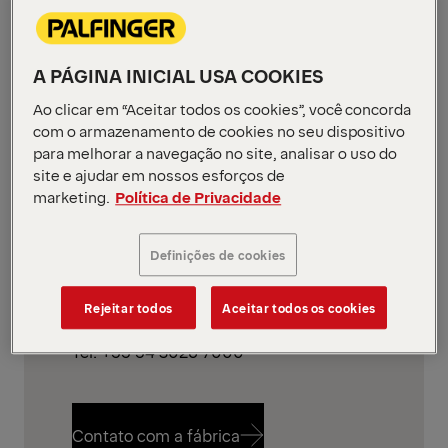
A PÁGINA INICIAL USA COOKIES
Ao clicar em “Aceitar todos os cookies”, você concorda
com o armazenamento de cookies no seu dispositivo
para melhorar a navegação no site, analisar o uso do
site e ajudar em nossos esforços de
marketing.
Política de Privacidade
CAXIAS DO SUL - RS
PALFINGER Brasil
Definições de cookies
Endereço: Rua Flávio Francisco Bellini, 350 |
Caxias do Sul - RS | Brasil
Rejeitar todos
Aceitar todos os cookies
Tel: +55 54 3026 7000
Contato com a fábrica