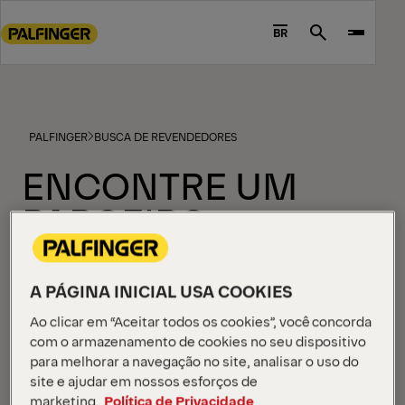
Go
to
BR
Search
main
content
Go
to
PALFINGER
BUSCA DE REVENDEDORES
footer
content
ENCONTRE UM
PARCEIRO
PRÓXIMO DE VOCÊ
A PÁGINA INICIAL USA COOKIES
Ao clicar em “Aceitar todos os cookies”, você concorda
Nossa extensa rede de revendedores certificados
com o armazenamento de cookies no seu dispositivo
está pronta para ajudá-lo a encontrar o produto
para melhorar a navegação no site, analisar o uso do
perfeito. Basta inserir sua localização para visualizar
site e ajudar em nossos esforços de
uma lista de revendedores próximos, juntamente
marketing.
Política de Privacidade