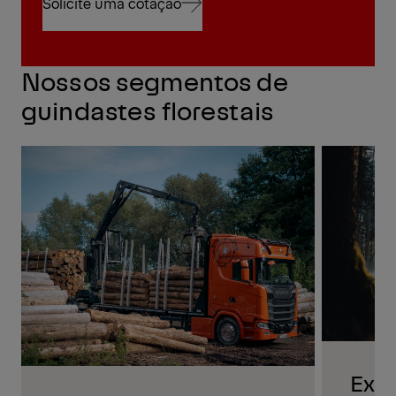
Solicite uma cotação
Solicite uma cotação
Nossos segmentos de
guindastes florestais
Extr