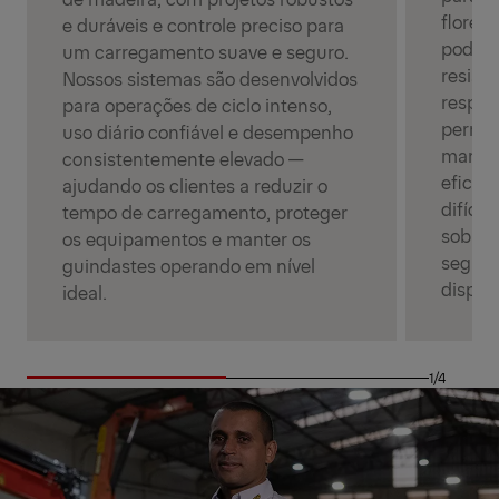
flores
e duráveis e controle preciso para
poder 
um carregamento suave e seguro.
resist
Nossos sistemas são desenvolvidos
respon
para operações de ciclo intenso,
permit
uso diário confiável e desempenho
manus
consistentemente elevado —
eficiê
ajudando os clientes a reduzir o
difíce
tempo de carregamento, proteger
sobre 
os equipamentos e manter os
segura
guindastes operando em nível
dispon
ideal.
1/4