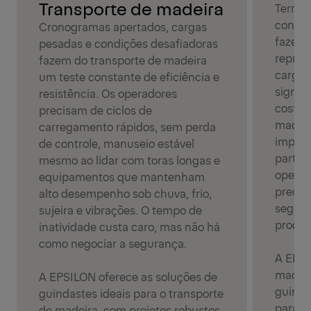
Transporte de madeira
Terreno
condiç
Cronogramas apertados, cargas
fazem
pesadas e condições desafiadoras
repres
fazem do transporte de madeira
cargas
um teste constante de eficiência e
signifi
resistência. Os operadores
costum
precisam de ciclos de
maquin
carregamento rápidos, sem perda
impact
de controle, manuseio estável
partida
mesmo ao lidar com toras longas e
operad
equipamentos que mantenham
precis
alto desempenho sob chuva, frio,
segura
sujeira e vibrações. O tempo de
produt
inatividade custa caro, mas não há
como negociar a segurança.
A EPSI
madeir
A EPSILON oferece as soluções de
guinda
guindastes ideais para o transporte
para a
de madeira, com projetos robustos