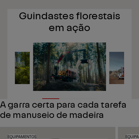
Contate-nos pelo WhatsApp
Guindastes florestais
em ação
A garra certa para cada tarefa
de manuseio de madeira
EQUIPAMENTOS
EQUIP