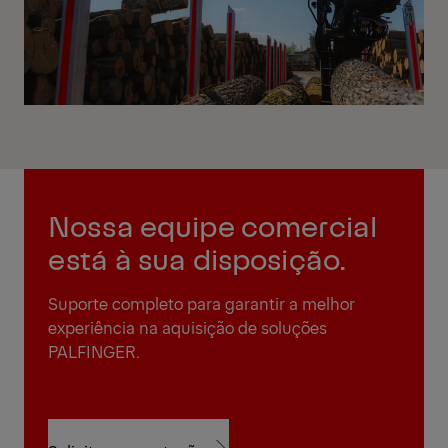
Nossa equipe comercial
está à sua disposição.
Suporte completo para garantir a melhor
experiência na aquisição de soluções
PALFINGER.