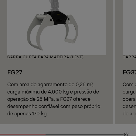
GARRA CURTA PARA MADEIRA (LEVE)
GARRA
FG27
FG3
Com área de agarramento de 0,26 m²,
Com á
carga máxima de 4.000 kg e pressão de
carga
operação de 25 MPa, a FG27 oferece
opera
desempenho confiável com peso próprio
desem
de apenas 170 kg.
de ap
1/9