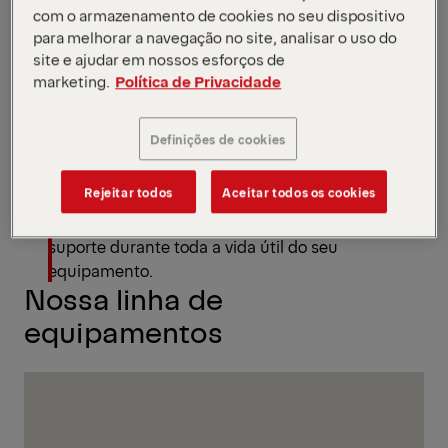
com o armazenamento de cookies no seu dispositivo
PALFINGER. Porque cuidar do seu equipamento
para melhorar a navegação no site, analisar o uso do
desde o início garante mais desempenho,
site e ajudar em nossos esforços de
segurança e vida útil.
marketing.
Política de Privacidade
GARANTIA PALFINGER
Definições de cookies
Rejeitar todos
Aceitar todos os cookies
O maior período de garantia do mercado,
pensado para oferecer tranquilidade, segurança e
suporte durante toda a vida útil do seu
equipamento.
Nossa linha de
equipamentos