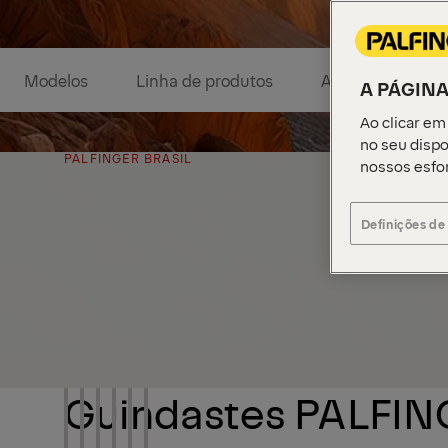
Modelos
Linha de produtos
Acessórios
A PÁGINA
Ao clicar em
no seu dispo
PALFINGER BRASIL
nossos esfo
Definições de
Guindastes PALFIN