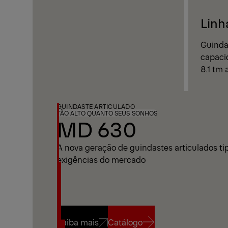
Linh
Guinda
capaci
8.1 tm 
GUINDASTE ARTICULADO
TÃO ALTO QUANTO SEUS SONHOS
MD 630
A nova geração de guindastes articulados ti
exigências do mercado
Saiba mais
Catálogo