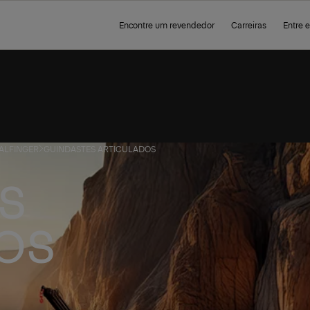
Encontre um revendedor
Carreiras
Entre 
PALFINGER
GUINDASTES ARTICULADOS
S
OS