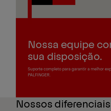
Saiba mais
Catálogo
Nossa equipe com
sua disposição.
Suporte completo para garantir a melhor exp
PALFINGER.
Nossos diferenciais