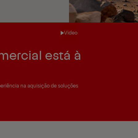
Video
ercial está à
Video
eriência na aquisição de soluções