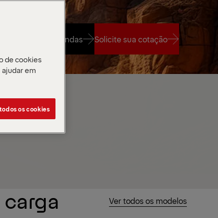
Parceiro de vendas
Solicite sua cotação
o de cookies
e ajudar em
Parceiro de vendas
Solicite sua cotação
 todos os cookies
 carga
Ver todos os modelos