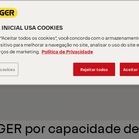
Financiamento
Estudo de Integração
 INICIAL USA COOKIES
 “Aceitar todos os cookies”, você concorda com o armazenament
sitivo para melhorar a navegação no site, analisar o uso do site 
rços de marketing.
Política de Privacidade
 cookies
Rejeitar todos
Aceitar
GER por capacidade de