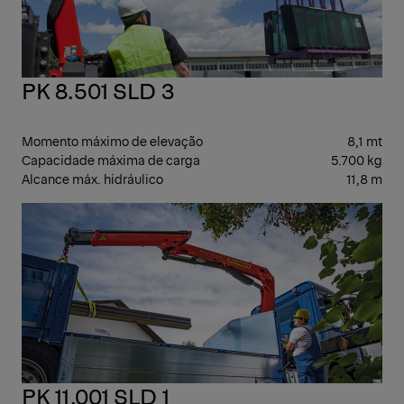
PK 8.501 SLD 3
Momento máximo de elevação
8,1 mt
Capacidade máxima de carga
5.700 kg
Alcance máx. hidráulico
11,8 m
GUI
ART
PK 11.001 SLD 1