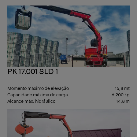
GUI
ART
PK 17.001 SLD 1
Momento máximo de elevação
16,8 mt
Capacidade máxima de carga
6.200 kg
Alcance máx. hidráulico
14,8 m
GUI
ART