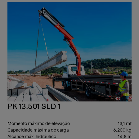
GUI
ART
PK 13.501 SLD 1
Momento máximo de elevação
13,1 mt
Capacidade máxima de carga
6.200 kg
Alcance máx. hidráulico
14,8 m