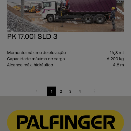
PK 17.001 SLD 3
Momento máximo de elevação
16,8 mt
Capacidade máxima de carga
6.200 kg
Alcance máx. hidráulico
14,8 m
1
2
3
4
Previous
Next