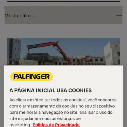
Mostrar filtros
Mostrar filtros
Mostrar filtros
GUI
ART
A PÁGINA INICIAL USA COOKIES
PK 7.001 SLD 1
Ao clicar em “Aceitar todos os cookies”, você concorda
com o armazenamento de cookies no seu dispositivo
para melhorar a navegação no site, analisar o uso do
Momento máximo de elevação
6,2 mt
site e ajudar em nossos esforços de
Capacidade máxima de carga
3.300 kg
marketing.
Política de Privacidade
Alcance máx. hidráulico
11,2 m