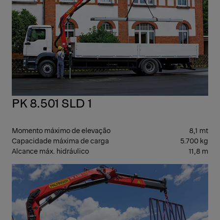
PK 8.501 SLD 1
Momento máximo de elevação
8,1 mt
Capacidade máxima de carga
5.700 kg
Alcance máx. hidráulico
11,8 m
GUI
ART