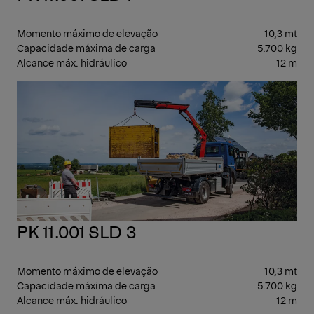
Momento máximo de elevação
10,3 mt
Capacidade máxima de carga
5.700 kg
Alcance máx. hidráulico
12 m
GUI
ART
PK 11.001 SLD 3
Momento máximo de elevação
10,3 mt
Capacidade máxima de carga
5.700 kg
Alcance máx. hidráulico
12 m