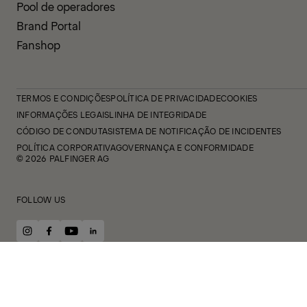
Pool de operadores
Brand Portal
Fanshop
TERMOS E CONDIÇÕES
POLÍTICA DE PRIVACIDADE
COOKIES
INFORMAÇÕES LEGAIS
LINHA DE INTEGRIDADE
CÓDIGO DE CONDUTA
SISTEMA DE NOTIFICAÇÃO DE INCIDENTES
POLÍTICA CORPORATIVA
GOVERNANÇA E CONFORMIDADE
© 2026 PALFINGER AG
FOLLOW US
instagram
facebook
youtube
linkedin