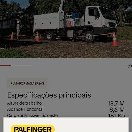
1/3
PLATAFORMAS AÉREAS
Especificações principais
13,7 M
Altura de trabalho
8,6 M
Alcance Horizontal
181 Kg
Carga admissível no cesto
Ver todas as especificações
A PALFINGER incorpora à sua linha de produtos o