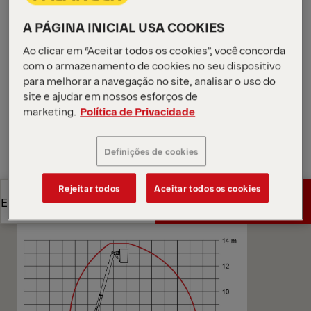
novo Cesto Aéreo PB 13 AT I. Este modelo telescópico
A PÁGINA INICIAL USA COOKIES
articulado é um equipamento inovador, pronto para
realizar de forma segura operações em altura.
Ao clicar em “Aceitar todos os cookies”, você concorda
Abrir diagramas
com o armazenamento de cookies no seu dispositivo
para melhorar a navegação no site, analisar o uso do
Pedir orçamento
site e ajudar em nossos esforços de
marketing.
Política de Privacidade
Pedir orçamento
Encontrar parceiro de vendas
Definições de cookies
Encontrar parceiro de vendas
Diagramas
Rejeitar todos
Aceitar todos os cookies
Pedir orçamento
Especificações técnicas
Pedir orçamento
Especificações técnicas