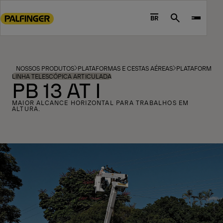
Go
to
BR
Search
main
content
Go
to
NOSSOS PRODUTOS
PLATAFORMAS E CESTAS AÉREAS
PLATAFORMAS E
footer
LINHA TELESCÓPICA ARTICULADA
PB 13 AT I
content
MAIOR ALCANCE HORIZONTAL PARA TRABALHOS EM
ALTURA.