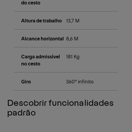
do cesto
Altura de trabalho
13,7 M
Alcance horizontal
8,6 M
Carga admissível
181 Kg
no cesto
Giro
360° infinito
Descobrir funcionalidades
padrão