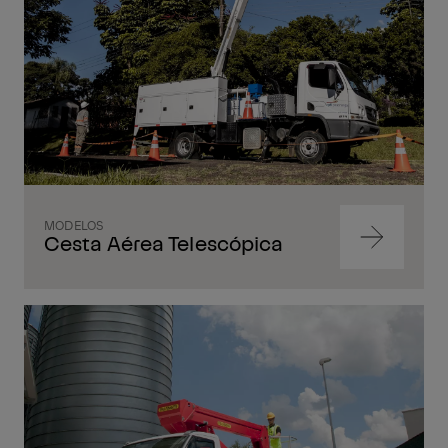
MODELOS
Cesta Aérea Telescópica
Ir
para
o
conteúdo
Ir
para
o
conteúdo