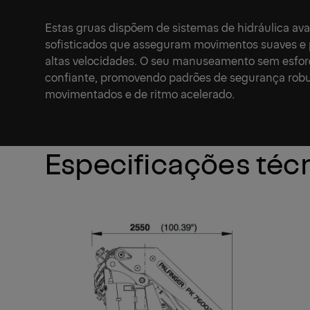
Estas gruas dispõem de sistemas de hidráulica av
sofisticados que asseguram movimentos suaves e 
altas velocidades. O seu manuseamento sem esfo
confiante, promovendo padrões de segurança robus
movimentados e de ritmo acelerado.
Especificações téc