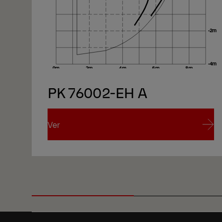
PK 76002-EH A
Ver
Ver