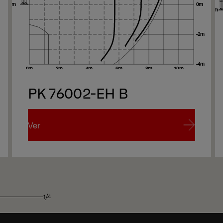
PK 76002-EH B
Ver
Ver
1/4