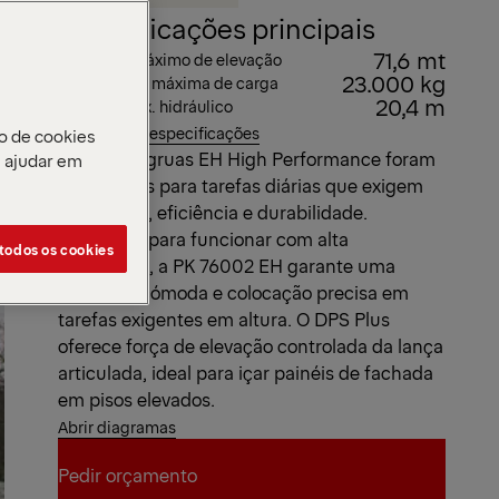
Especificações principais
71,6 mt
Momento máximo de elevação
23.000 kg
Capacidade máxima de carga
20,4 m
Alcance máx. hidráulico
Ver todas as especificações
o de cookies
As nossas gruas EH High Performance foram
e ajudar em
concebidas para tarefas diárias que exigem
velocidade, eficiência e durabilidade.
Otimizada para funcionar com alta
 todos os cookies
divulgação, a PK 76002 EH garante uma
operação cómoda e colocação precisa em
tarefas exigentes em altura. O DPS Plus
oferece força de elevação controlada da lança
articulada, ideal para içar painéis de fachada
em pisos elevados.
Abrir diagramas
Pedir orçamento