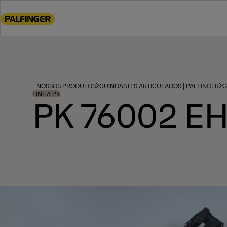
Go
to
main
content
Go
to
footer
NOSSOS PRODUTOS
GUINDASTES ARTICULADOS | PALFINGER
G
content
LINHA PK
PK 76002 E