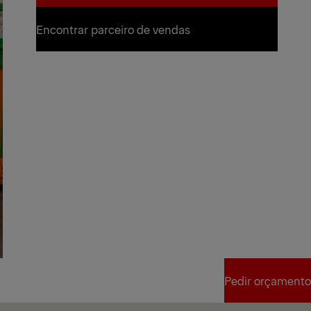
Pedir orçamento
Encontrar parceiro de vendas
Encontrar parceiro de vendas
Pedir orçamento