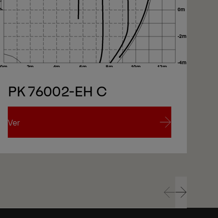
PK 76002-EH C
Ver
Ve
Ver
Ve
Prev
Next