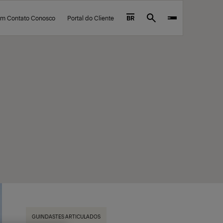
em Contato Conosco
Portal do Cliente
BR
Search
GUINDASTES ARTICULADOS