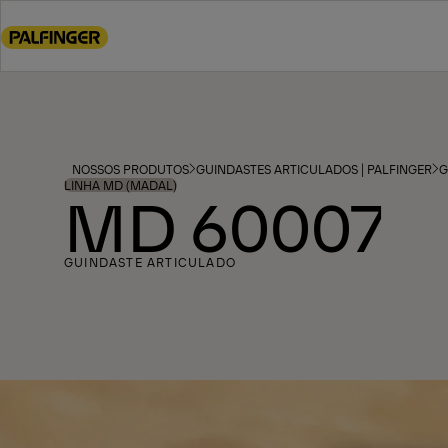
Go
to
main
content
Go
to
footer
NOSSOS PRODUTOS
GUINDASTES ARTICULADOS | PALFINGER
G
content
LINHA MD (MADAL)
MD 60007
GUINDASTE ARTICULADO