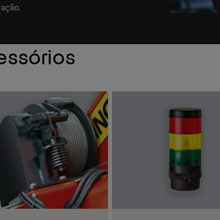
ração.
essórios