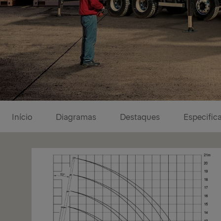
Diagramas
Início
Diagramas
Destaques
Especific