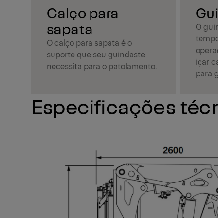
Calço para
Gu
sapata
O gui
tempo
O calço para sapata é o
operaç
suporte que seu guindaste
içar 
necessita para o patolamento.
para g
Especificações téc