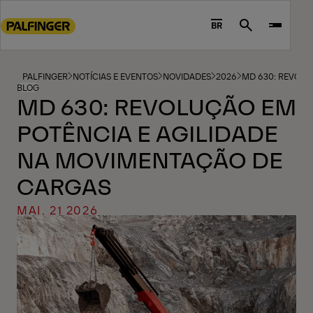
Go
to
BR
Search
main
content
Go
PALFINGER
NOTÍCIAS E EVENTOS
NOVIDADES
2026
MD 630: REVOLU
BLOG
to
MD 630: REVOLUÇÃO EM
footer
POTÊNCIA E AGILIDADE
content
NA MOVIMENTAÇÃO DE
CARGAS
MAI. 21 2026