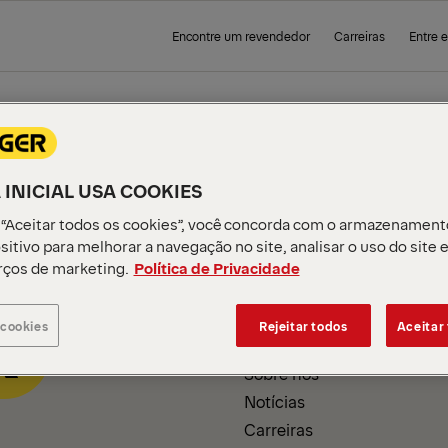
Encontre um revendedor
Carreiras
Entre 
 PAGE
 INICIAL USA COOKIES
 “Aceitar todos os cookies”, você concorda com o armazenament
sitivo para melhorar a navegação no site, analisar o uso do site 
rços de marketing.
Política de Privacidade
INFORMAÇÕES SOBRE A
EMPRESA
 cookies
Rejeitar todos
Aceitar
Sobre nós
Notícias
Carreiras