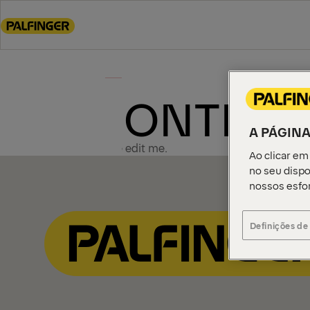
Go
to
main
content
Go
to
CONTENT
footer
content
A PÁGINA
Please edit me.
Ao clicar em
no seu dispo
nossos esfo
Definições de