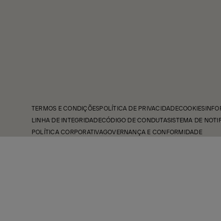
TERMOS E CONDIÇÕES
POLÍTICA DE PRIVACIDADE
COOKIES
INFO
LINHA DE INTEGRIDADE
CÓDIGO DE CONDUTA
SISTEMA DE NOTI
POLÍTICA CORPORATIVA
GOVERNANÇA E CONFORMIDADE