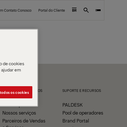
em Contato Conosco
Portal do Cliente
BR
Search
o de cookies
e ajudar em
PRODUTOS E SERVIÇOS
SUPORTE E RECURSOS
 todos os cookies
Nossos produtos
PALDESK
Nossos serviços
Pool de operadores
Parceiros de Vendas
Brand Portal