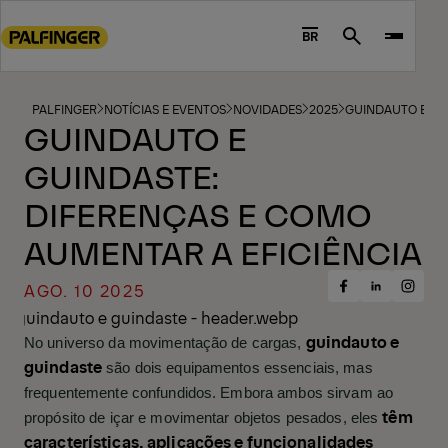
Go
to
BR
Search
main
content
Go
PALFINGER
NOTÍCIAS E EVENTOS
NOVIDADES
2025
GUINDAUTO E GU
GUINDAUTO E
to
footer
GUINDASTE:
content
DIFERENÇAS E COMO
AUMENTAR A EFICIÊNCIA
AGO. 10 2025
Share
Share
Share
on
on
on
Facebook
Insta
LinkedIn
guindauto e
No universo da movimentação de cargas,
guindaste
são dois equipamentos essenciais, mas
frequentemente confundidos. Embora ambos sirvam ao
têm
propósito de içar e movimentar objetos pesados, eles
características, aplicações e funcionalidades