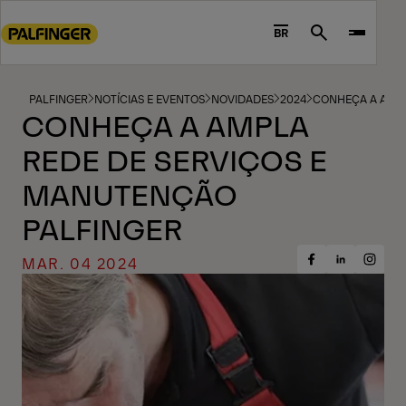
Go
to
BR
Search
main
content
Go
PALFINGER
NOTÍCIAS E EVENTOS
NOVIDADES
2024
CONHEÇA A AMPL
CONHEÇA A AMPLA
to
footer
REDE DE SERVIÇOS E
content
MANUTENÇÃO
PALFINGER
MAR. 04 2024
Share
Share
Share
on
on
on
Facebook
Insta
LinkedIn