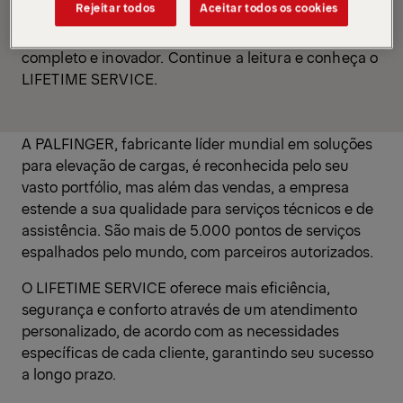
Rejeitar todos
Aceitar todos os cookies
Com foco no presente e um olhar no futuro, a
PALFINGER oferece aos seus clientes um serviço
completo e inovador. Continue a leitura e conheça o
LIFETIME SERVICE.
A PALFINGER, fabricante líder mundial em soluções
para elevação de cargas, é reconhecida pelo seu
vasto portfólio, mas além das vendas, a empresa
estende a sua qualidade para serviços técnicos e de
assistência. São mais de 5.000 pontos de serviços
espalhados pelo mundo, com parceiros autorizados.
O LIFETIME SERVICE oferece mais eficiência,
segurança e conforto através de um atendimento
personalizado, de acordo com as necessidades
específicas de cada cliente, garantindo seu sucesso
a longo prazo.