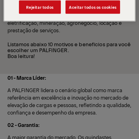
e inovação, com soluções que atendem as
demandas de elevação e movimentação de cargas
Rejeitar todos
Aceitar todos os cookies
em diversos setores como construção civil,
eletrificação, mineração, agronegócio, locação e
prestação de serviços.
Listamos abaixo 10 motivos e benefícios para você
escolher um PALFINGER.
Boa leitura!
01 - Marca Líder:
A PALFINGER lidera o cenário global como marca
referência em excelência e inovação no mercado de
elevação de cargas e pessoas, refletindo a qualidade,
confiança e desempenho da empresa.
02 - Garantia:
A maior garantia do mercado. Os guindastes