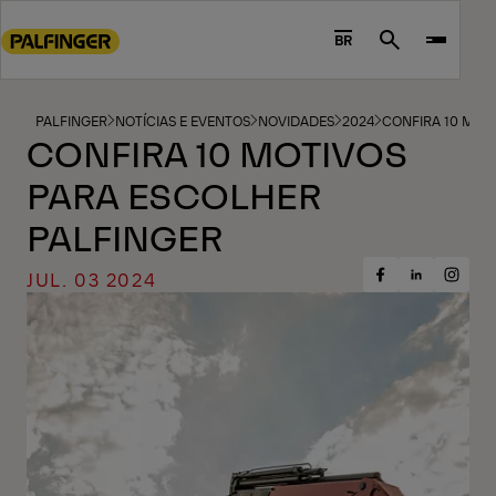
Go
to
BR
Search
main
content
Go
PALFINGER
NOTÍCIAS E EVENTOS
NOVIDADES
2024
CONFIRA 10 MOT
CONFIRA 10 MOTIVOS
to
footer
PARA ESCOLHER
content
PALFINGER
JUL. 03 2024
Share
Share
Share
on
on
on
Facebook
Insta
LinkedIn