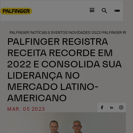
Go
to
BR
Search
main
content
Go
PALFINGER
NOTÍCIAS E EVENTOS
NOVIDADES
2023
PALFINGER REGI
PALFINGER REGISTRA
to
footer
RECEITA RECORDE EM
content
2022 E CONSOLIDA SUA
LIDERANÇA NO
MERCADO LATINO-
AMERICANO
MAR. 05 2023
Share
Share
Share
on
on
on
Facebook
Insta
LinkedIn