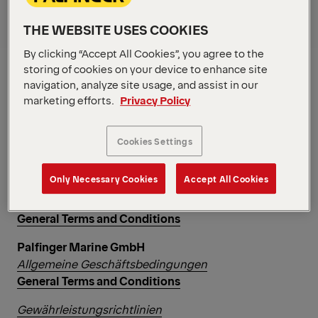
Allgemeine Geschäftsbedingungen
THE WEBSITE USES COOKIES
General Terms and Conditions
By clicking “Accept All Cookies”, you agree to the
Palfinger EMEA GmbH
storing of cookies on your device to enhance site
Allgemeine Geschäftsbedingungen
navigation, analyze site usage, and assist in our
General Terms and Conditions
marketing efforts.
Privacy Policy
Palfinger Europe GmbH
Allgemeine Geschäftsbedingungen
Cookies Settings
General Terms and Conditions
Only Necessary Cookies
Accept All Cookies
EPSILON Kran GmbH
Allgemeine Geschäftsbedingungen
General Terms and Conditions
Palfinger Marine GmbH
Allgemeine Geschäftsbedingungen
General Terms and Conditions
Gewährleistungsrichtlinien