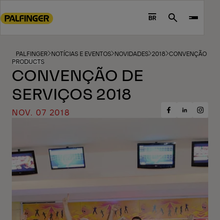
Go
to
BR
Search
main
content
Go
PALFINGER
NOTÍCIAS E EVENTOS
NOVIDADES
2018
CONVENÇÃO DE S
PRODUCTS
to
CONVENÇÃO DE
footer
SERVIÇOS 2018
content
NOV. 07 2018
Share
Share
Share
on
on
on
Facebook
Insta
LinkedIn