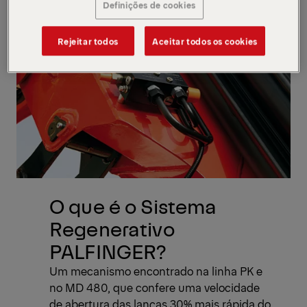
Definições de cookies
Rejeitar todos
Aceitar todos os cookies
O que é o Sistema
Regenerativo
PALFINGER?
Um mecanismo encontrado na linha PK e
no MD 480, que confere uma velocidade
de abertura das lanças 30% mais rápida do