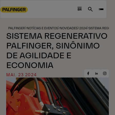
Go
to
BR
Search
main
content
Go
PALFINGER
NOTÍCIAS E EVENTOS
NOVIDADES
2024
SISTEMA REGENER
SISTEMA REGENERATIVO
to
footer
PALFINGER, SINÔNIMO
content
DE AGILIDADE E
ECONOMIA
MAI. 23 2024
Share
Share
Share
on
on
on
Facebook
Insta
LinkedIn