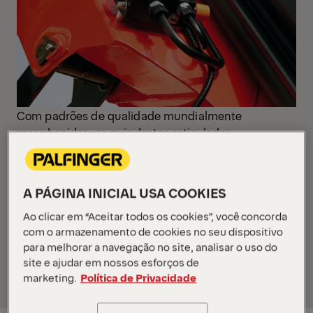
Com padrões de qualidade mundialmente
reconhecidos, os guindastes articulados
PALFINGER oferecem diversas vantagens aos seus
clientes, como maior durabilidade, superioridade
tecnológica, grande eficiência, alta performance,
A PÁGINA INICIAL USA COOKIES
melhor ergonomia, excelente custo-benefício,
facilidade de operação, ampla rede de serviços e
Ao clicar em “Aceitar todos os cookies”, você concorda
com o armazenamento de cookies no seu dispositivo
assistência técnica. Vamos conhecer de perto uma
para melhorar a navegação no site, analisar o uso do
dessas vantagens, o Sistema Regenerativo
site e ajudar em nossos esforços de
PALFINGER. Boa leitura!
marketing.
Política de Privacidade