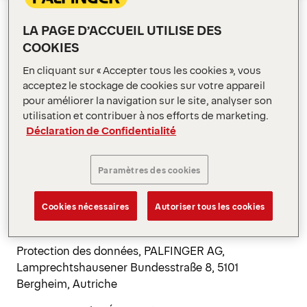
PALFINGER
Ouvrir le menu
Nous souhaitons vous informer :
LA PAGE D’ACCUEIL UTILISE DES
COOKIES
de qui nous sommes et comment vous pouvez
nous contacter ;
En cliquant sur « Accepter tous les cookies », vous
acceptez le stockage de cookies sur votre appareil
quelles données personnelles vous concernant
pour améliorer la navigation sur le site, analyser son
nous traitons, de quelle manière et à quelles
utilisation et contribuer à nos efforts de marketing.
fins ;
Déclaration de Confidentialité
quels sont vos droits en lien avec ce traitement
des données.
Paramètres des cookies
Délégué à la protection des données du Groupe :
dataprotection@palfinger.com, Formulaire pour les
Cookies nécessaires
Autoriser tous les cookies
demandes des personnes concernées
Protection des données, PALFINGER AG,
Lamprechtshausener Bundesstraße 8, 5101
Bergheim, Autriche