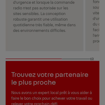
foncti
d’urgence et lorsque la commande
souten
radio n’est pas autorisée sur les
vitess
sites sensibles. La conception
d’une v
robuste garantit une utilisation
du cam
quotidienne très fiable, même dans
facilit
des environnements difficiles.
l'envi
proces
1/2
Trouvez votre partenaire
le plus proche
Nous avons un expert local prêt à vous aider à
faire le bon choix pour achever votre travail ou
relever votre prochain défi.