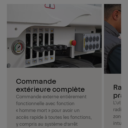
Commande
Rad
extérieure complète
prat
Commande externe entièrement
L'util
fonctionnelle avec fonction
radio o
« homme mort » pour avoir un
zone de
accès rapide à toutes les fonctions,
intuit
y compris au système d’arrêt