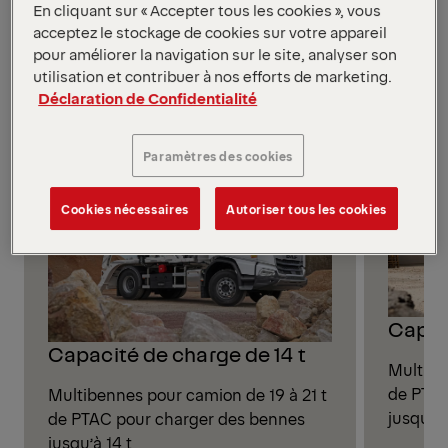
marchés et aux applications.
En cliquant sur « Accepter tous les cookies », vous
Multibennes par capacité de
acceptez le stockage de cookies sur votre appareil
pour améliorer la navigation sur le site, analyser son
chargement
utilisation et contribuer à nos efforts de marketing.
Voir tous les modèles
Déclaration de Confidentialité
Paramètres des cookies
Cookies nécessaires
Autoriser tous les cookies
Capaci
Capacité de charge de 14 t
Multibe
de PTAC
Multibennes pour camion de 19 à 21 t
jusqu’à 
de PTAC pour charger des bennes
jusqu’à 14 t