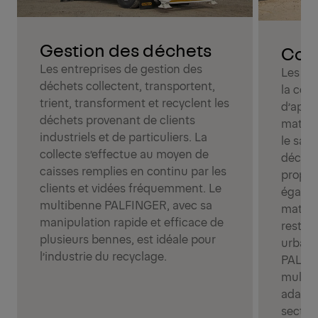
Gestion des déchets
Cons
Les entreprises de gestion des
Les en
déchets collectent, transportent,
la con
trient, transforment et recyclent les
d’appo
déchets provenant de clients
matéri
industriels et de particuliers. La
le sabl
collecte s’effectue au moyen de
déchet
caisses remplies en continu par les
propre 
clients et vidées fréquemment. Le
égalem
multibenne PALFINGER, avec sa
matéri
manipulation rapide et efficace de
restrei
plusieurs bennes, est idéale pour
urbain.
l’industrie du recyclage.
PALFI
multib
adapté
secteu