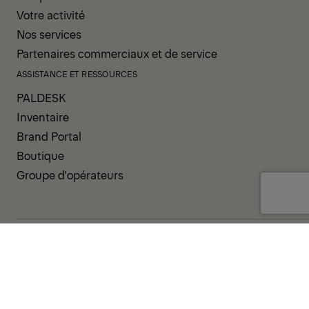
Votre activité
Nos services
Partenaires commerciaux et de service
ASSISTANCE ET RESSOURCES
PALDESK
Inventaire
Brand Portal
Boutique
Groupe d'opérateurs
CONDITIONS GÉNÉRALES
POLITIQUE DE CONFIDENTIALITÉ
COOKIES
MENTIONS-LEGALES
LIGNE D’INTÉGRITÉ
CODE DE CONDUITE
SYSTÈME DE NOTIFICATION DES INCIDENTS
POLITIQUE D'ENTREPRISE
GOUVERNANCE ET CONFORMITÉ
© 2026 PALFINGER AG