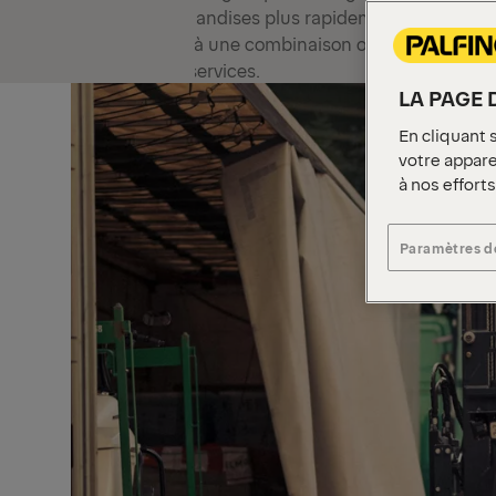
marchandises plus rapidement, en toute sé
grâce à une combinaison optimale d'équip
et de services.
LA PAGE 
En cliquant 
votre apparei
à nos effort
Paramètres d