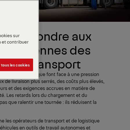
ur répondre aux
ookies sur
n et contribuer
quotidiennes des
ns de transport
 tous les cookies
sport et de logistique font face à une pression
x de livraison plus serrés, des coûts plus élevés,
urs et des exigences accrues en matière de
té. Les retards lors du chargement et du
s que ralentir une tournée : ils réduisent la
es opérateurs de transport et de logistique
éhicules en outils de travail autonomes et