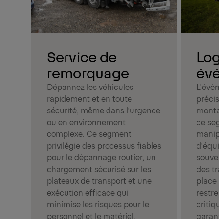
Log
Service de
év
remorquage
L'évén
Dépannez les véhicules
précis
rapidement et en toute
monta
sécurité, même dans l'urgence
ce seg
ou en environnement
manip
complexe. Ce segment
d'équ
privilégie des processus fiables
souven
pour le dépannage routier, un
des tr
chargement sécurisé sur les
place 
plateaux de transport et une
restre
exécution efficace qui
critiq
minimise les risques pour le
garant
personnel et le matériel.