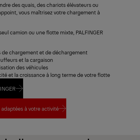
endre des quais, des chariots élévateurs ou
ppoint, vous maîtrisez votre chargement à
 seul camion ou une flotte mixte, PALFINGER
ps de chargement et de déchargement
uffeurs et la cargaison
isation des véhicules
acité et la croissance à long terme de votre flotte
LFINGER
LFINGER
 adaptées à votre activité
 adaptées à votre activité