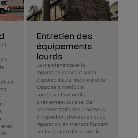
tra
pla
sur
ou 
rd
Entretien des
re
tem
équipements
nit
la 
lourds
cha
ges
man
La maintenance et la
de
po
réparation reposent sur la
pou
disponibilité, la réactivité et la
édiate
d'i
capacité à manipuler
omb
de 
composants et outils
e
d'o
directement sur site. Ce
on
au
segment traite des processus
s
quo
d'inspection, d'entretien et de
n
réparation, en mettant l'accent
 et en
sur la sécurité des accès, la
 via