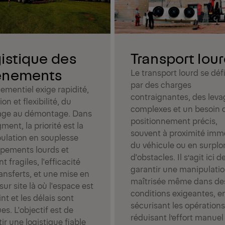
istique des
Transport lou
énements
Le transport lourd se défi
par des charges
ementiel exige rapidité,
contraignantes, des leva
ion et flexibilité, du
complexes et un besoin 
ge au démontage. Dans
positionnement précis,
ment, la priorité est la
souvent à proximité imm
ulation en souplesse
du véhicule ou en surpl
ipements lourds et
d'obstacles. Il s’agit ici d
t fragiles, l'efficacité
garantir une manipulati
ansferts, et une mise en
maîtrisée même dans de
sur site là où l'espace est
conditions exigeantes, e
int et les délais sont
sécurisant les opérations
ues. L'objectif est de
réduisant l’effort manuel
ir une logistique fiable