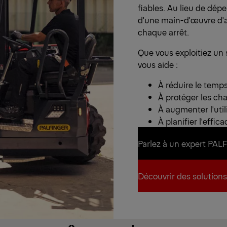
fiables. Au lieu de dép
d'une main-d'œuvre d'a
chaque arrêt.
Que vous exploitiez un
vous aide :
À réduire le tem
À protéger les cha
À augmenter l'util
À planifier l'effic
Parlez à un expert PA
Parlez à un expert PA
Découvrir des solutions
Découvrir des solutions