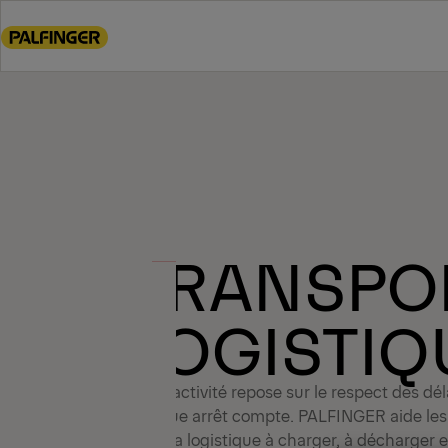
Go
to
main
content
Go
to
footer
content
TRANSPOR
LOGISTIQ
Votre activité repose sur le respect des délai
Chaque arrêt compte. PALFINGER aide les 
et de la logistique à charger, à décharger e