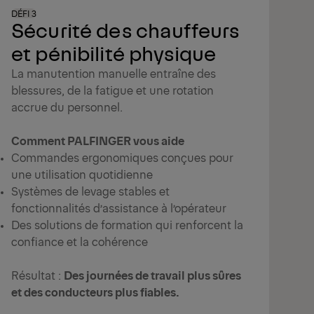
de 
DÉFI 3
Des
Sécurité des chauffeurs
s'a
et pénibilité physique
Un 
La manutention manuelle entraîne des
Rés
blessures, de la fatigue et une rotation
aug
accrue du personnel.
Comment PALFINGER vous aide
Commandes ergonomiques conçues pour
une utilisation quotidienne
Systèmes de levage stables et
fonctionnalités d’assistance à l’opérateur
Des solutions de formation qui renforcent la
confiance et la cohérence
Résultat :
Des journées de travail plus sûres
et des conducteurs plus fiables.