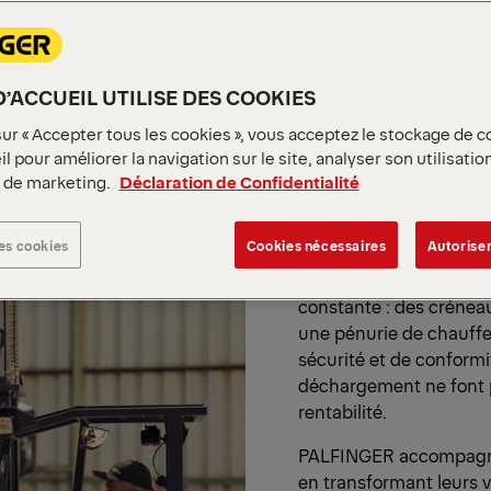
curité et avec moins d'effort
ements, d'outils numériques
D’ACCUEIL UTILISE DES COOKIES
Conçu po
sur « Accepter tous les cookies », vous acceptez le stockage de c
l pour améliorer la navigation sur le site, analyser son utilisatio
réalités 
s de marketing.
Déclaration de Confidentialité
opératio
es cookies
Cookies nécessaires
Autoriser
Les entreprises de tran
constante : des créneau
une pénurie de chauffe
sécurité et de conformi
déchargement ne font pa
rentabilité.
PALFINGER accompagne l
en transformant leurs v