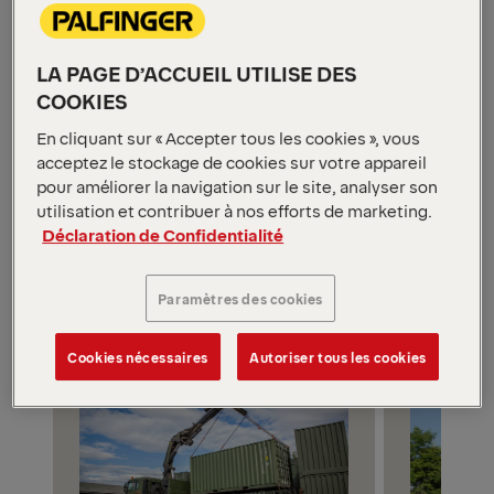
Lifetime Excellence
LA PAGE D’ACCUEIL UTILISE DES
Bien plus que de l'équipement : un partenariat
COOKIES
fondé sur la qualité durable, l'innovation et la
confiance. PALFINGER est synonyme de Lifetime
En cliquant sur « Accepter tous les cookies », vous
acceptez le stockage de cookies sur votre appareil
Excellence dans chaque mission.
pour améliorer la navigation sur le site, analyser son
Product Categories for Land Applications
utilisation et contribuer à nos efforts de marketing.
Déclaration de Confidentialité
Catégories de produits
Paramètres des cookies
Cookies nécessaires
Autoriser tous les cookies
APPLICATION TERRESTRE
APPLICATIO