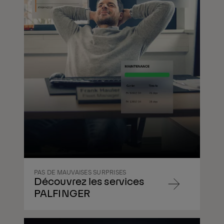
PAS DE MAUVAISES SURPRISES
Découvrez les services
Aller
PALFINGER
au
contenu
Aller