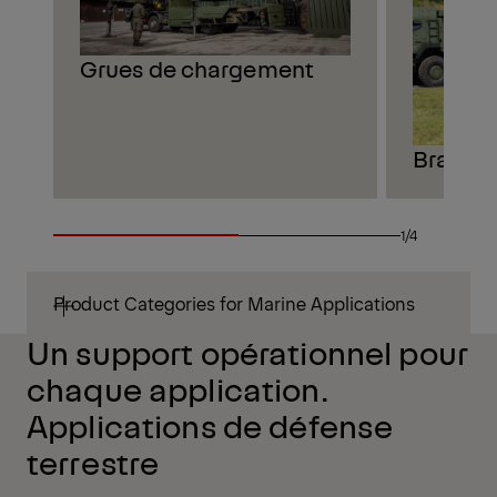
Grues de chargement
Bras de
1/4
Product Categories for Marine Applications
Un support opérationnel pour
chaque application.
Applications de défense
terrestre