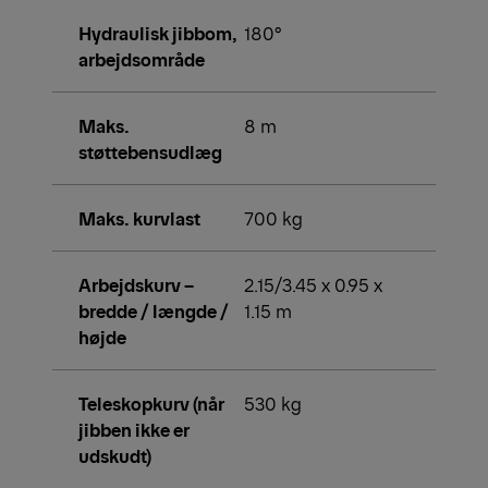
Hydraulisk jibbom,
180°
arbejdsområde
Maks.
8 m
støttebensudlæg
Maks. kurvlast
700 kg
Arbejdskurv –
2.15/3.45 x 0.95 x
bredde / længde /
1.15 m
højde
Teleskopkurv (når
530 kg
jibben ikke er
udskudt)