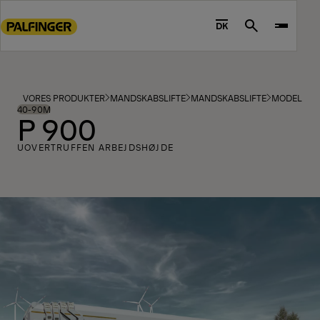
Go
to
DK
Search
main
content
Go
to
VORES PRODUKTER
MANDSKABSLIFTE
MANDSKABSLIFTE
MODELLER
footer
40-90M
P 900
content
UOVERTRUFFEN ARBEJDSHØJDE