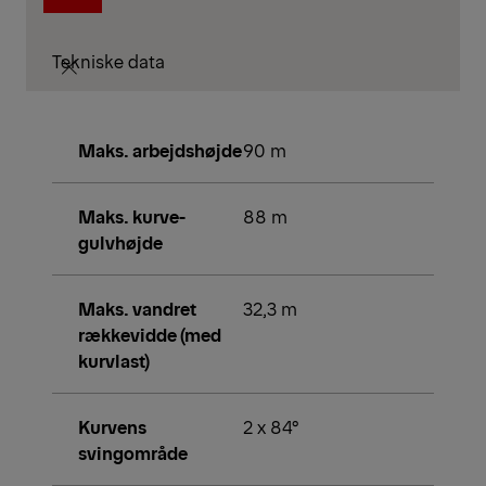
Tekniske data
Maks. arbejdshøjde
90 m
Maks. kurve-
88 m
gulvhøjde
Maks. vandret
32,3 m
rækkevidde (med
kurvlast)
Kurvens
2 x 84°
svingområde