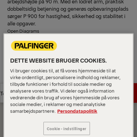
arbejdshøjde på 90 m. Med en lodret arm, praktisk
dobbeltsidig betjening og generøs opbevaringsplads
sørger P 900 for hastighed, sikkerhed og stabilitet i
alle opgaver.
Open Diagrams
Request a Quote
DETTE WEBSITE BRUGER COOKIES.
Request a Quote
Find Sales Partner
Vi bruger cookies til, at få vores hjemmeside til at
virke ordentligt, personalisere indhold og reklamer,
Find Sales Partner
tilbyde funktioner i forhold til sociale medier og
Diagrams
analysere vores traffik. Vi deler også information
Get a Quote
Technical Specs
vedrørende din brug af vores hjemmeside på vores
sociale medier, i reklamer og med analytiske
samarbejdspartnere.
Persondatapolitik
Get a Quote
Technical Specs
Cookie - indstillinger