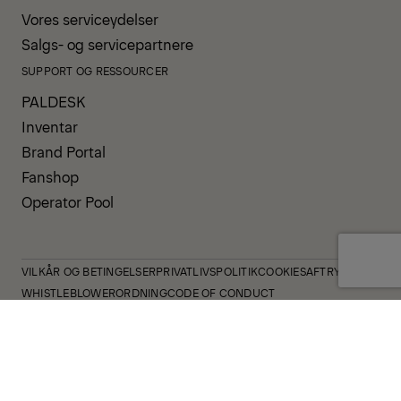
Vores serviceydelser
Salgs- og servicepartnere
SUPPORT OG RESSOURCER
PALDESK
Inventar
Brand Portal
Fanshop
Operator Pool
VILKÅR OG BETINGELSER
PRIVATLIVSPOLITIK
COOKIES
AFTRYK
WHISTLEBLOWERORDNING
CODE OF CONDUCT
INDBERETNING AF SIKKERHEDSHÆNDELSER
VIRKSOMHEDSPOLITIK
GOVERNANCE OG COMPLIANCE
© 2026 PALFINGER AG