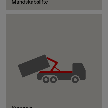
Mandskabslifte
Kroghejs