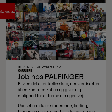
Se video
Se video
BLIV EN DEL AF VORES TEAM
KARRIERE
Job hos PALFINGER
Bliv en del af et fællesskab, der værdsætter
åben kommunikation og giver dig
mulighed for at forme din egen vej.
Uanset om du er studerende, lærling,
fagperson eller ekspert, vil du udvikle dig,