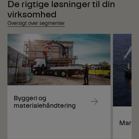
De rigtige løsninger til din
virksomhed
Oversigt over segmenter
Byggeri og
Navigate
materialehåndtering
to
content
Marin
Navigate
to
content