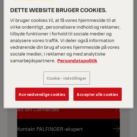
DETTE WEBSITE BRUGER COOKIES.
Vi bruger cookies til, at få vores hjemmeside til at
virke ordentligt, personalisere indhold og reklamer,
DIGITALE TJENESTER
tilbyde funktioner i forhold til sociale medier og
Smart flådestyring
analysere vores traffik. Vi deler også information
Hold styr på din PALFINGER-flåde med
vedrørende din brug af vores hjemmeside på vores
sociale medier, i reklamer og med analytiske
Connected.
samarbejdspartnere.
Persondatapolitik
Brug maskindata til at planlægge service,
overvåge brug og mindske stilstand — og
Cookie - indstillinger
reducer samtidig den administrative
indsats.
Kun nødvendige cookies
Accepter alle cookies
Alt om Connected
Alt om Connected
Kontakt PALFINGER-ekspert