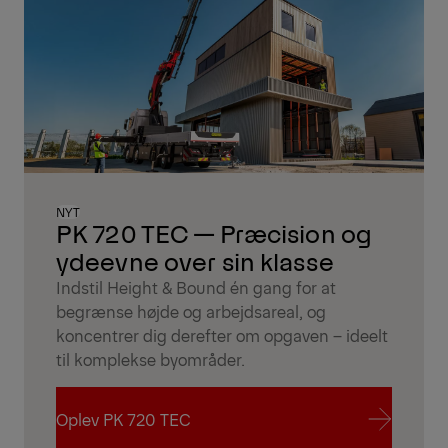
NYT
PK 720 TEC — Præcision og
ydeevne over sin klasse
Indstil Height & Bound én gang for at
begrænse højde og arbejdsareal, og
koncentrer dig derefter om opgaven – ideelt
til komplekse byområder.
Oplev PK 720 TEC