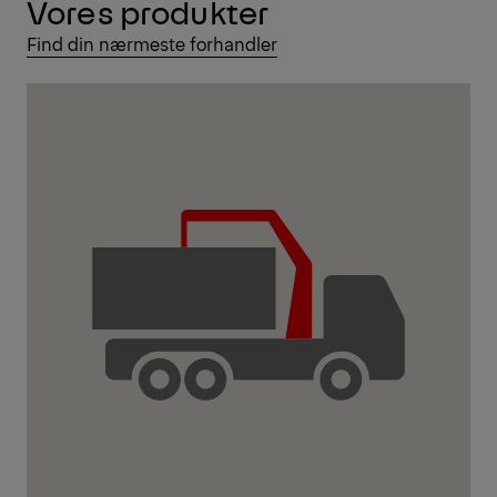
Vores produkter
Navigate
to
Find din nærmeste forhandler
content