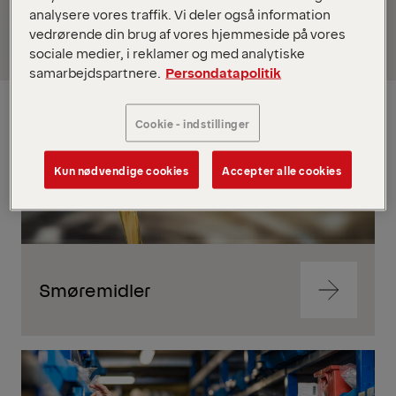
analysere vores traffik. Vi deler også information
vedrørende din brug af vores hjemmeside på vores
sociale medier, i reklamer og med analytiske
samarbejdspartnere.
Persondatapolitik
Cookie - indstillinger
Kun nødvendige cookies
Accepter alle cookies
Smøremidler
Navigate
to
content
Navigate
to
content