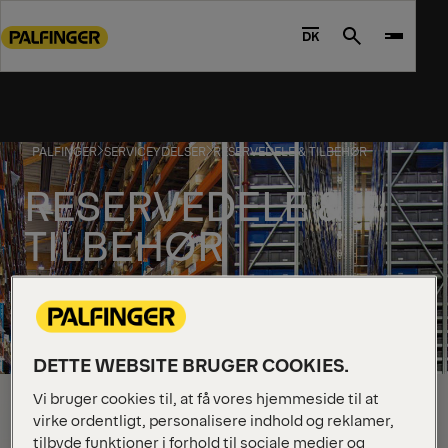
Go
to
DK
Search
main
content
Go
to
PALFINGER
SERVICEYDELSER
RESERVEDELE & TILBEHØR
footer
content
RESERVEDELE &
TILBEHØR
DETTE WEBSITE BRUGER COOKIES.
Vi bruger cookies til, at få vores hjemmeside til at
virke ordentligt, personalisere indhold og reklamer,
tilbyde funktioner i forhold til sociale medier og