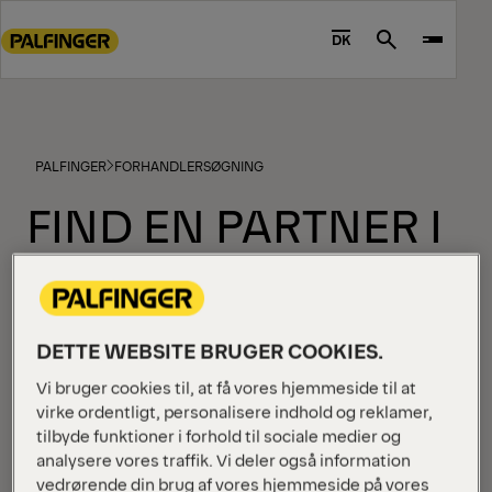
Go
to
DK
Search
main
content
Go
to
PALFINGER
FORHANDLERSØGNING
footer
content
FIND EN PARTNER I
NÆRHEDEN AF DIG
DETTE WEBSITE BRUGER COOKIES.
Vores omfattende netværk af certificerede
forhandlere er klar til at hjælpe dig med at finde det
Vi bruger cookies til, at få vores hjemmeside til at
perfekte produkt. Indtast blot din placering for at se
virke ordentligt, personalisere indhold og reklamer,
en liste over forhandlere i nærheden, sammen med
tilbyde funktioner i forhold til sociale medier og
analysere vores traffik. Vi deler også information
deres kontaktoplysninger og rutevejledning.
vedrørende din brug af vores hjemmeside på vores