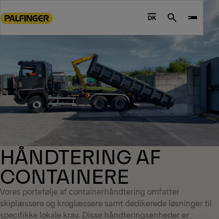
Go
to
DK
Search
main
content
Go
to
footer
content
HÅNDTERING AF
CONTAINERE
Vores portefølje af containerhåndtering omfatter
skiplæssere og kroglæssere samt dedikerede løsninger til
specifikke lokale krav. Disse håndteringsenheder er