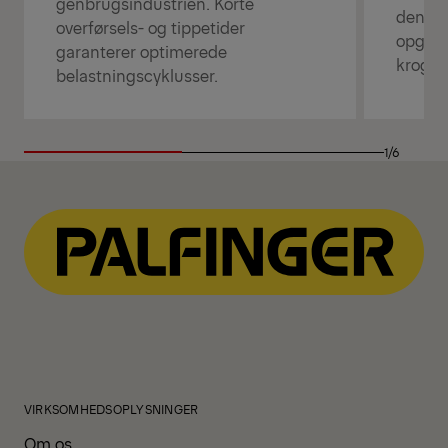
genbrugsindustrien. Korte
den rig
overførsels- og tippetider
opgave
garanterer optimerede
kroghej
belastningscyklusser.
1/6
VIRKSOMHEDSOPLYSNINGER
Om os