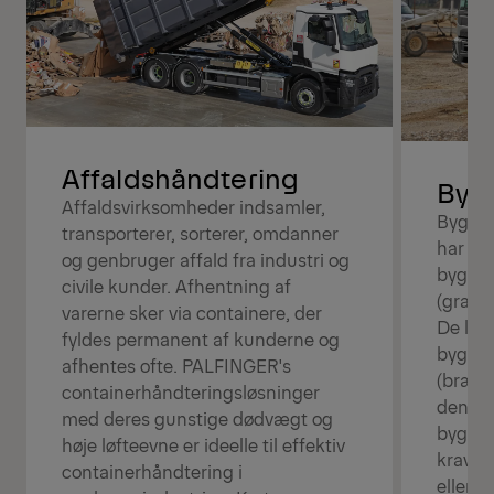
Affaldshåndtering
Byg
Affaldsvirksomheder indsamler,
Bygge-
transporterer, sorterer, omdanner
har bru
og genbruger affald fra industri og
byggem
civile kunder. Afhentning af
(gravem
varerne sker via containere, der
De las
fyldes permanent af kunderne og
byggem
afhentes ofte. PALFINGER's
(brænds
containerhåndteringsløsninger
den an
med deres gunstige dødvægt og
byggema
høje løfteevne er ideelle til effektiv
kravpr
containerhåndtering i
eller 