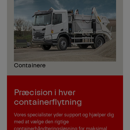
Containere
Præcision i hver
containerflytning
Vores specialister yder support og hjælper dig
med at vælge den rigtige
containerhåndteringsløsning for maksimal