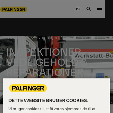
Go
to
DK
Search
main
content
Go
to
PALFINGER
SERVICEYDELSER
INSPEKTIONER, VEDLIGEHOLD & REPAR
footer
content
INSPEKTIONER,
VEDLIGEHOLD &
REPARATIONER
DETTE WEBSITE BRUGER COOKIES.
Vi bruger cookies til, at få vores hjemmeside til at