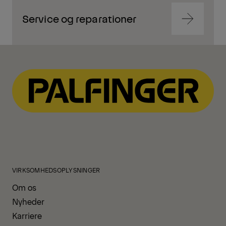
Service og reparationer
Navigate
to
content
Navigate
to
content
VIRKSOMHEDSOPLYSNINGER
Om os
Nyheder
Karriere