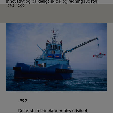
innovativt og pålideligt
skibs-
og
redningsudstyr
.
1992 - 2004
1992
De første marinekraner blev udviklet