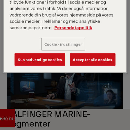
tilbyde funktioner i forhold til sociale medier og
,
offentlig sektor
,
offshore-vind
og
akvakultur
.
analysere vores traffik. Vi deler også information
vedrørende din brug af vores hjemmeside på vores
Se vores servicenetværk
sociale medier, i reklamer og med analytiske
samarbejdspartnere.
Persondatapolitik
Se vores servicenetværk
Se vores karrieremuligheder
Cookie - indstillinger
Se vores karrieremuligheder
Kun nødvendige cookies
Accepter alle cookies
PALFINGER MARINE-
Se nu
segmenter