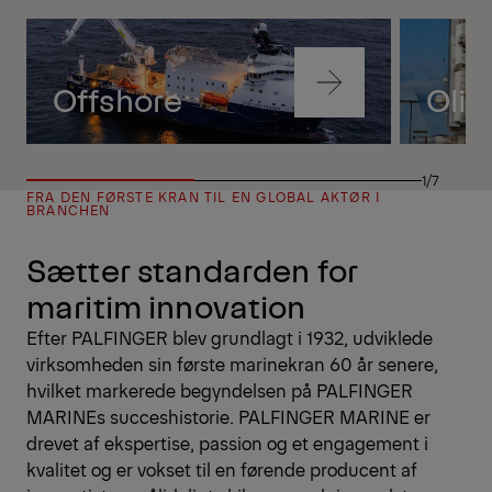
Se nu
Navigate
Offshore
Olie
to
content
Navigate
to
1/7
content
FRA DEN FØRSTE KRAN TIL EN GLOBAL AKTØR I
BRANCHEN
Sætter standarden for
maritim innovation
Efter PALFINGER blev grundlagt i 1932, udviklede
virksomheden sin første marinekran 60 år senere,
hvilket markerede begyndelsen på PALFINGER
MARINEs succeshistorie. PALFINGER MARINE er
drevet af ekspertise, passion og et engagement i
kvalitet og er vokset til en førende producent af