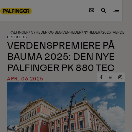
Go
to
DK
Search
main
content
Go
PALFINGER
NYHEDER OG BEGIVENHEDER
NYHEDER
2025
VERDENSPR
PRODUCTS
to
VERDENSPREMIERE PÅ
footer
BAUMA 2025: DEN NYE
content
PALFINGER PK 880 TEC
APR. 06 2025
Share
Share
Share
on
on
on
Facebook
Insta
LinkedIn