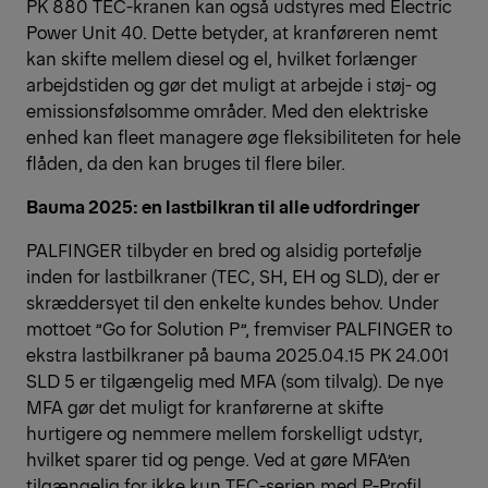
PK 880 TEC-kranen kan også udstyres med Electric
Power Unit 40. Dette betyder, at kranføreren nemt
kan skifte mellem diesel og el, hvilket forlænger
arbejdstiden og gør det muligt at arbejde i støj- og
emissionsfølsomme områder. Med den elektriske
enhed kan fleet managere øge fleksibiliteten for hele
flåden, da den kan bruges til flere biler.
Bauma 2025: en lastbilkran til alle udfordringer
PALFINGER tilbyder en bred og alsidig portefølje
inden for lastbilkraner (TEC, SH, EH og SLD), der er
skræddersyet til den enkelte kundes behov. Under
mottoet ”Go for Solution P”, fremviser PALFINGER to
ekstra lastbilkraner på bauma 2025.04.15 PK 24.001
SLD 5 er tilgængelig med MFA (som tilvalg). De nye
MFA gør det muligt for kranførerne at skifte
hurtigere og nemmere mellem forskelligt udstyr,
hvilket sparer tid og penge. Ved at gøre MFA’en
tilgængelig for ikke kun TEC-serien med P-Profil,