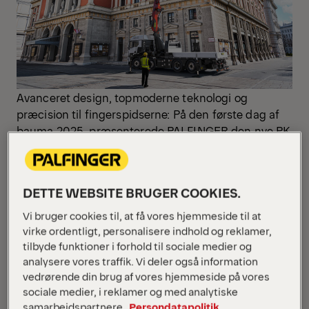
Avanceret design, topmoderne teknologi og
præcision til fingerspidserne: På den første dag af
bauma 2025, præsenterede PALFINGER den nye PK
880 TEC lastbilkran. PK 880 TEC-kranen skiller sig
ud fra sin klasse med en imponerende løfteevne.
Smarte assistentsystemer øger effektivitet og
DETTE WEBSITE BRUGER COOKIES.
førerkomfort, mens det følsomme styresystem
sikrer toppræcision.
Vi bruger cookies til, at få vores hjemmeside til at
”Da vi designede den nye PK 880 TEC, fokuserede
virke ordentligt, personalisere indhold og reklamer,
tilbyde funktioner i forhold til sociale medier og
vi på at lave en løsning, der virkelig imødekommer
analysere vores traffik. Vi deler også information
de behov vores kunder har – især kranførerne, der
vedrørende din brug af vores hjemmeside på vores
arbejder med vores produkter hver dag. Med det
sociale medier, i reklamer og med analytiske
avancerede design, de innovative funktioner og den
samarbejdspartnere.
Persondatapolitik