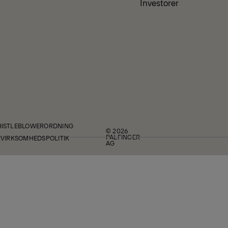
Investorer
ISTLEBLOWERORDNING
© 2026
PALFINGER
R
VIRKSOMHEDSPOLITIK
AG