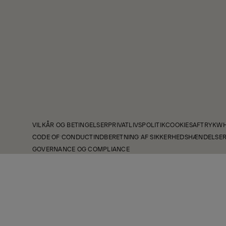
VILKÅR OG BETINGELSER
PRIVATLIVSPOLITIK
COOKIES
AFTRYK
WH
CODE OF CONDUCT
INDBERETNING AF SIKKERHEDSHÆNDELSE
GOVERNANCE OG COMPLIANCE