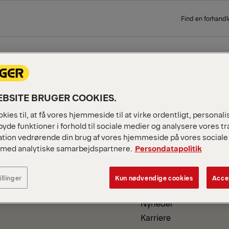
Find en forhandl
 PAGE
BSITE BRUGER COOKIES.
kies til, at få vores hjemmeside til at virke ordentligt, personal
byde funktioner i forhold til sociale medier og analysere vores tra
tion vedrørende din brug af vores hjemmeside på vores sociale 
 med analytiske samarbejdspartnere.
Persondatapolitik
VIRKSOMHEDSOPLYSNINGE
illinger
Kun nødvendige cookies
Accep
Om os
Nyheder
Karriere