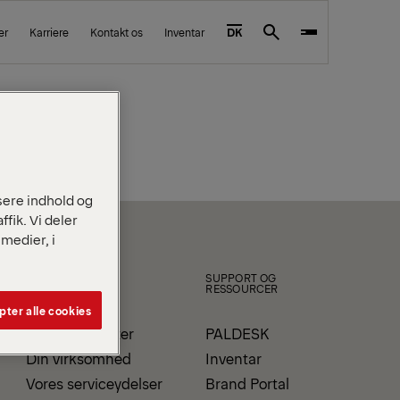
er
Karriere
Kontakt os
Inventar
DK
Search
isere indhold og
ffik. Vi deler
medier, i
PRODUKTER OG
SUPPORT OG
R
SERVICEYDELSER
RESSOURCER
ter alle cookies
Vores produkter
PALDESK
Din virksomhed
Inventar
Vores serviceydelser
Brand Portal