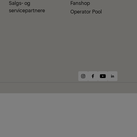
Salgs- og
Fanshop
servicepartnere
Operator Pool
instagram
facebook
youtube
linkedin