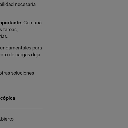
ibilidad necesaria
importante.
Con una
s tareas,
ias.
 fundamentales para
ento de cargas deja
otras soluciones
scópica
Abierto