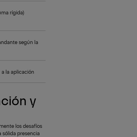
uma rígida)
ndante según la
n
a la aplicación
ción y
mente los desafíos
 sólida presencia