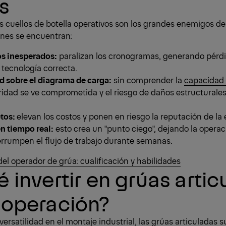
s
os cuellos de botella operativos son los grandes enemigos de 
nes se encuentran:
s inesperados:
paralizan los cronogramas, generando pérd
 tecnología correcta.
ad sobre el diagrama de carga:
sin comprender la
capacidad 
ridad se ve comprometida y el riesgo de daños estructural
tos:
elevan los costos y ponen en riesgo la reputación de la
en tiempo real:
esto crea un "punto ciego", dejando la operac
errumpen el flujo de trabajo durante semanas.
 del operador de grúa: cualificación y habilidades
é invertir en grúas arti
 operación?
ersatilidad en el montaje industrial, las grúas articuladas 