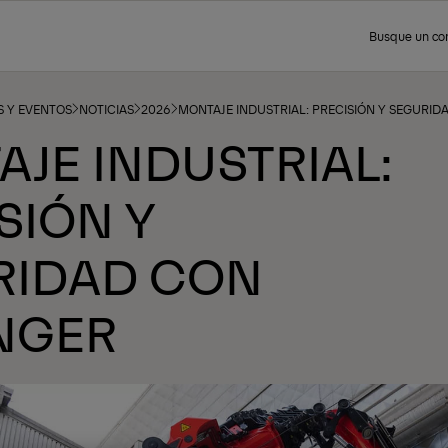
Busque un co
 Y EVENTOS
NOTICIAS
2026
MONTAJE INDUSTRIAL: PRECISIÓN Y SEGURID
JE INDUSTRIAL:
SIÓN Y
RIDAD CON
NGER