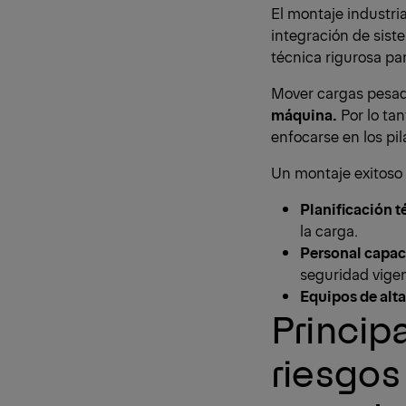
El montaje industri
integración de sist
técnica rigurosa pa
Mover cargas pesa
máquina.
Por lo tan
enfocarse en los pil
Un montaje exitoso 
Planificación t
la carga.
Personal capac
seguridad vigen
Equipos de alta
Princip
riesgos