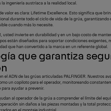
la ingeniería austríaca a la realidad local.
e valor es clara: Lifetime Excellence. Esto significa que br
onal durante todo el ciclo de vida de la grúa, garantizand
ible cuando más lo necesite.
 usted invierte en durabilidad y en un bajo costo de manteni
pos están diseñados para soportar condiciones exigentes, 
ridad que han convertido a la marca en un referente global.
gía que garantiza segu
ón
 en el ADN de las grúas articuladas PALFINGER. Nuestros a
como un copiloto para el operador, monitoreando constante
e para ayudar a prevenir.
yudan al operador de la grúa a comprender el límite del equi
operación sin daños a las piezas montadas y la total protecci
crados en el montaje industrial.