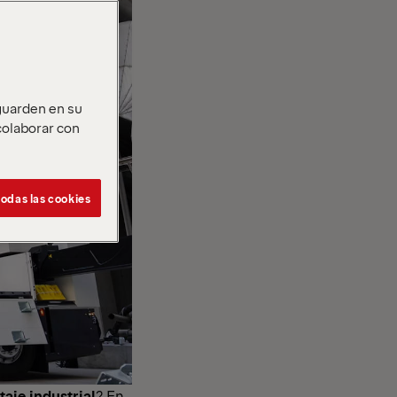
 guarden en su
 colaborar con
odas las cookies
aje industrial
? En