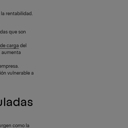
la rentabilidad.
idas que son
de carga
del
es aumenta
 empresa.
ión vulnerable a
culadas
surgen como la