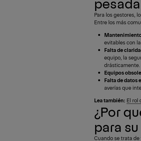
pesada
Para los gestores, l
Entre los más comu
Mantenimiento
evitables con la
Falta de clarid
equipo, la segu
drásticamente.
Equipos obsole
Falta de datos 
averías que int
Lea también:
El rol
¿Por qu
para su
Cuando se trata de v