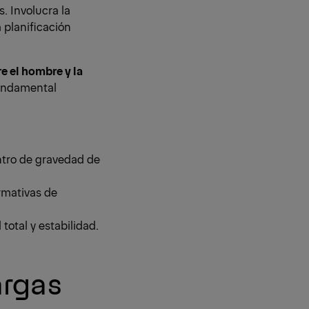
. Involucra la
 planificación
e el hombre y la
fundamental
entro de gravedad de
rmativas de
total y estabilidad.
argas