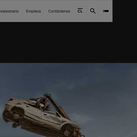
ncesionario
Empleos
Contáctenos
CL
Search