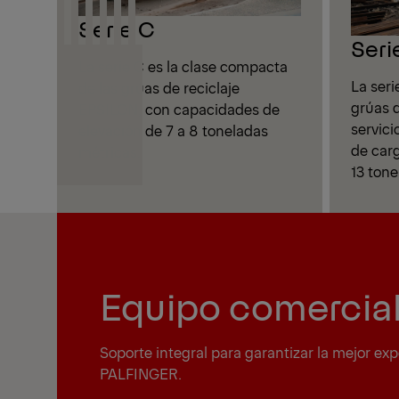
Serie C
Seri
La serie C es la clase compacta
La seri
de las grúas de reciclaje
grúas 
EPSILON, con capacidades de
servic
elevación de 7 a 8 toneladas
de car
métricas.
13 tone
Equipo comercial
Soporte integral para garantizar la mejor exp
PALFINGER.