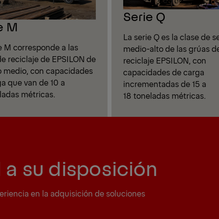
Serie Q
e M
La serie Q es la clase de s
e M corresponde a las
medio-alto de las grúas d
de reciclaje de EPSILON de
reciclaje EPSILON, con
io medio, con capacidades
capacidades de carga
ga que van de 10 a
incrementadas de 15 a
ladas métricas.
18 toneladas métricas.
 a su disposición
eriencia en la adquisición de soluciones