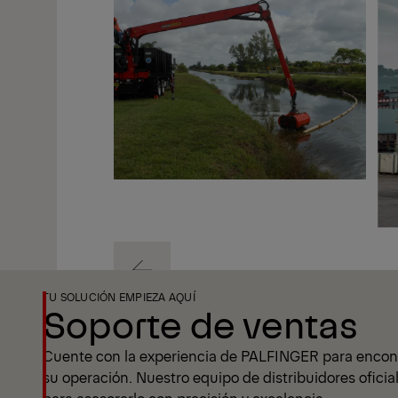
Anterior
TU SOLUCIÓN EMPIEZA AQUÍ
Soporte de ventas
Anterior
Cuente con la experiencia de PALFINGER para encontr
su operación. Nuestro equipo de distribuidores oficia
para asesorarlo con precisión y excelencia.