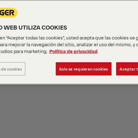
egmentos
Encue
IO WEB UTILIZA COOKIES
c en “Aceptar todas las cookies”, usted acepta que las cookies se
ara mejorar la navegación del sitio, analizar el uso del mismo, y
Encue
udios para marketing.
Política de privacidad
 de cookies
Solo se requieren cookies
Aceptar t