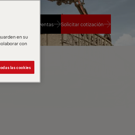
ntre un socio de ventas
Solicitar cotización
 guarden en su
 colaborar con
ntre un socio de ventas
Solicitar cotización
odas las cookies