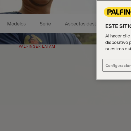
Modelos
Serie
Aspectos destacados
S
ESTE SIT
Al hacer cli
dispositivo p
PALFINGER LATAM
nuestros est
Configuración