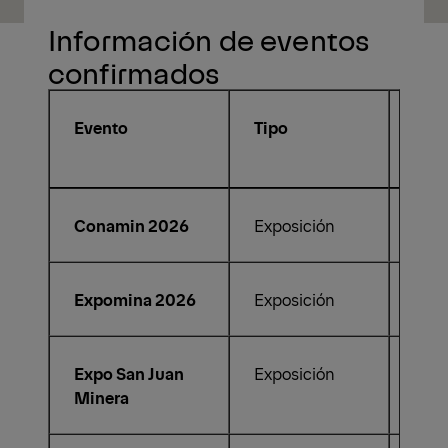
Más información
Información de eventos
confirmados
Evento
Tipo
Iníc
Conamin 2026
Exposición
15.0
Expomina 2026
Exposición
09.0
Expo San Juan
Exposición
06.
Minera