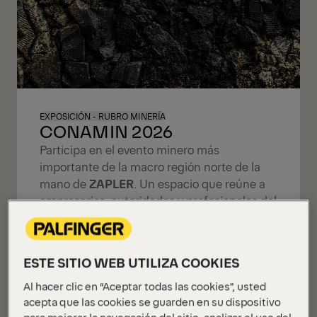
EXPOSICIÓN - RUBRO MINERÍA
CONAMIN 2026
Participa en el evento minero más
importante de la macro región norte de la
mano de
ZAPLER
. Un espacio que reúne a
empresarios, autoridades y profesionales del
sector para impulsar la innovación, el
desarrollo sostenible y nuevas
oportunidades de negocio.
ESTE SITIO WEB UTILIZA COOKIES
Stand: 11 E
Al hacer clic en “Aceptar todas las cookies”, usted
acepta que las cookies se guarden en su dispositivo
Más información