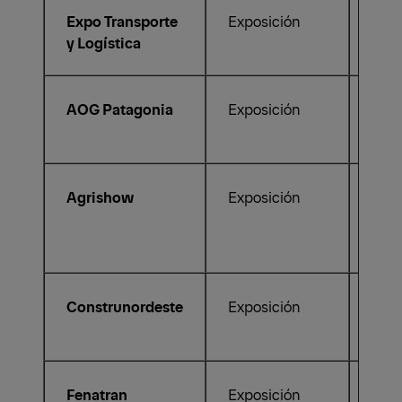
Expo Transporte
Exposición
11.0
y Logística
AOG Patagonia
Exposición
19.1
Agrishow
Exposición
27.0
Construnordeste
Exposición
12.0
Fenatran
Exposición
09.1