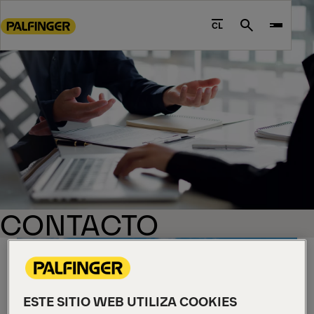
Go
to
CL
Search
main
content
Go
to
footer
content
CONTACTO
ESTE SITIO WEB UTILIZA COOKIES