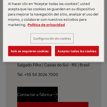
Al hacer clic en “Aceptar todas las cookies”, usted
acepta que las cookies se guarden en su dispositivo
para mejorar la navegación del sitio, analizar el uso del
mismo, y colaborar con nuestros estudios para
marketing.
Política de privacidad
Configuración de cookies
CAXIAS DO SUL - RS
PALFINGER Brasil
Solo se requieren cookies
Aceptar todas las cookies
Dirección: Flávio Francisco Bellini, 350 |
Salgado Filho | Caxias do Sul - RS | Brasil
Tel: +55 54 3026 7000
Contactar a fábrica