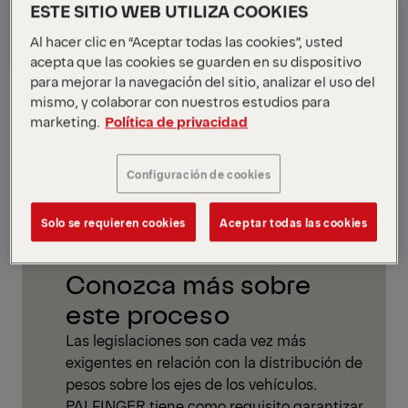
ESTE SITIO WEB UTILIZA COOKIES
Al hacer clic en “Aceptar todas las cookies”, usted
acepta que las cookies se guarden en su dispositivo
para mejorar la navegación del sitio, analizar el uso del
mismo, y colaborar con nuestros estudios para
marketing.
Política de privacidad
Configuración de cookies
Solo se requieren cookies
Aceptar todas las cookies
Conozca más sobre
este proceso
Las legislaciones son cada vez más
exigentes en relación con la distribución de
pesos sobre los ejes de los vehículos.
PALFINGER tiene como requisito garantizar