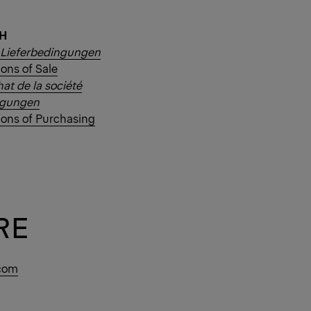
bH
 Lieferbedingungen
ons of Sale
at de la société
ngungen
ions of Purchasing
RE
.com