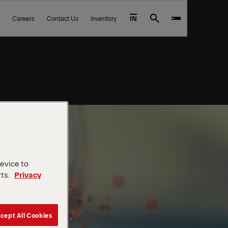
Careers
Contact Us
Inventory
IN
Search
device to
rts.
Privacy
cept All Cookies