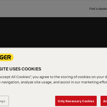
Find a dealer
D
ITE USES COOKIES
S
Accept All Cookies”, you agree to the storing of cookies on your 
 navigation, analyze site usage, and assist in our marketing effo
ings
Only Necessary Cookies
Ac