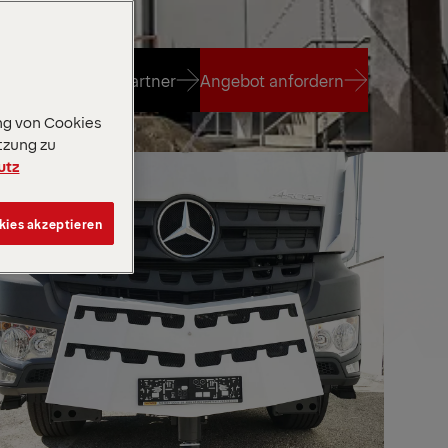
 einen Vertriebspartner
Angebot anfordern
ng von Cookies
tzung zu
 einen Vertriebspartner
Angebot anfordern
utz
kies akzeptieren