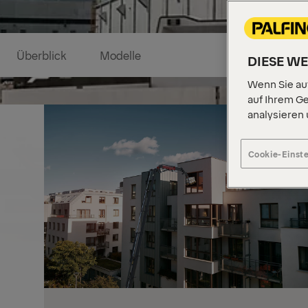
Überblick
Modelle
DIESE W
Wenn Sie auf
auf Ihrem Ge
analysieren
Cookie-Einst