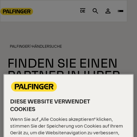
Go
to
DE
Search
main
content
Go
to
PALFINGER
HÄNDLERSUCHE
footer
content
FINDEN SIE EINEN
PARTNER IN IHRER
NÄHE
DIESE WEBSITE VERWENDET
COOKIES
Unser umfangreiches Netzwerk zertifizierter Händler
steht bereit, Ihnen bei der Suche nach dem
Wenn Sie auf „Alle Cookies akzeptieren“ klicken,
stimmen Sie der Speicherung von Cookies auf Ihrem
perfekten Produkt zu helfen. Geben Sie einfach
Gerät zu, um die Websitenavigation zu verbessern,
Ihren Standort ein, um eine Liste der Händler in Ihrer