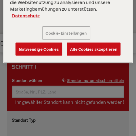
die Websitenutzung zu analysieren und unsere
Nähe sowie deren Kontaktdaten und
Marketingbemühungen zu unterstützen.
Anfahrtsbeschreibung anzuzeigen.
Datenschutz
Cookie-Einstellungen
Überblick
Notwendige Cookies
Alle Cookies akzeptieren
Überblick