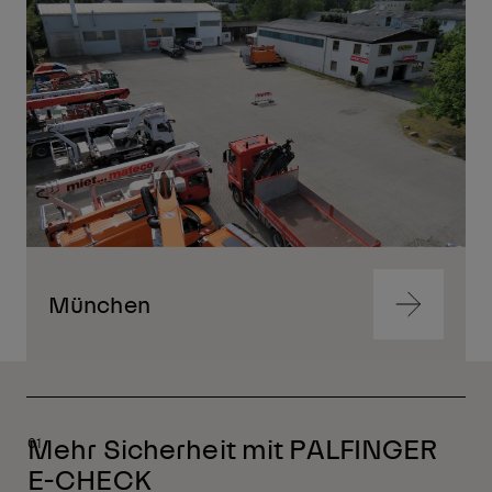
springen
München
Zum
Inhalt
springen
Zum
Inhalt
springen
Mehr Sicherheit mit PALFINGER
E-CHECK