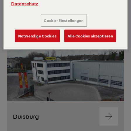
Datenschutz
Berlin
Zum
Cookie-Einstellungen
Inhalt
springen
Notwendige Cookies
Alle Cookies akzeptieren
Zum
Inhalt
springen
Duisburg
Zum
Inhalt
springen