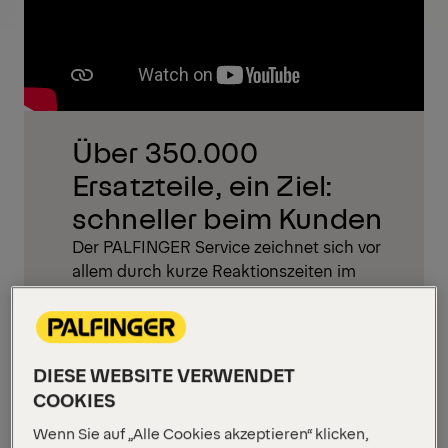
Über 350.000
Ersatzteile, ein Ziel:
schneller beim Kunden
Der PALFINGER Service zeichnet sich vor
allem durch kurze Reaktionszeiten im
Ernstfall aus.
Die Voraussetzung für eine schnelle
Handlungsfähigkeit der Servicepartner ist
dabei die effiziente und unkomplizierte
DIESE WEBSITE VERWENDET
Lieferung von Ersatzteilen. Viele davon sind
COOKIES
bei unseren Partnern bereits vorrätig und
Wenn Sie auf „Alle Cookies akzeptieren“ klicken,
somit kann der Kunde sofort bedient