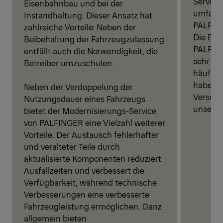
Service
Eisenbahnbau und bei der
umfangr
Instandhaltung. Dieser Ansatz hat
PALFIN
zahlreiche Vorteile: Neben der
Die Eis
Beibehaltung der Fahrzeugzulassung
PALFING
entfällt auch die Notwendigkeit, die
sehr la
Betreiber umzuschulen.
häufig 
haben e
Neben der Verdoppelung der
Versorgu
Nutzungsdauer eines Fahrzeugs
unsere 
bietet der Modernisierungs-Service
von PALFINGER eine Vielzahl weiterer
Vorteile. Der Austausch fehlerhafter
und veralteter Teile durch
aktualisierte Komponenten reduziert
Ausfallzeiten und verbessert die
Verfügbarkeit, während technische
Verbesserungen eine verbesserte
Fahrzeugleistung ermöglichen. Ganz
allgemein bieten