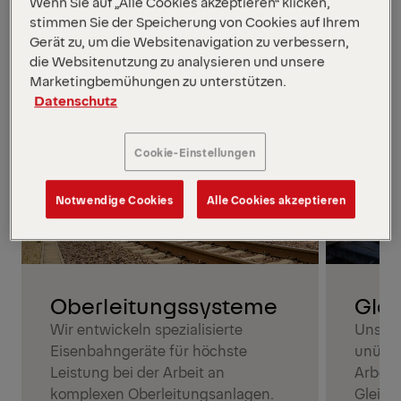
Bahnanwendungen
Wenn Sie auf „Alle Cookies akzeptieren“ klicken,
stimmen Sie der Speicherung von Cookies auf Ihrem
Alle Modelle anzeigen
Gerät zu, um die Websitenavigation zu verbessern,
die Websitenutzung zu analysieren und unsere
Marketingbemühungen zu unterstützen.
Datenschutz
Cookie-Einstellungen
Notwendige Cookies
Alle Cookies akzeptieren
Oberleitungssysteme
Glei
Wir entwickeln spezialisierte
Unsere
Eisenbahngeräte für höchste
unüber
Leistung bei der Arbeit an
Arbeit
komplexen Oberleitungsanlagen.
Gleisi