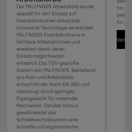
vielsei
Der PALFINGER Arbeitskorb wurde
hin zu
speziell für den Einsatz auf
bieten
Eisenbahnkranen entwickelt.
für jed
Innovative Technologie verwandelt
PALFINGER Eisenbahnkrane in
Versch
fahrbare Arbeitsbühnen und
erweitert damit deren
Einsatzmöglichkeiten
Versch
erheblich.Das TÜV-geprüfte
System von PALFINGER, bestehend
aus Kran und Arbeitskorb,
entspricht der Norm EN 280 und
überzeugt durch geringes
Eigengewicht für maximale
Reichweite. Darüber hinaus
gewährleistet das
Schnellwechselsystem eine
schnelle und ergonomische