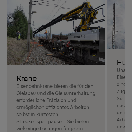
Hub
Unsere
Krane
Eisenb
einen 
Eisenbahnkrane bieten die für den
Zugang
Gleisbau und die Gleisunterhaltung
Sie ve
erforderliche Präzision und
nachge
ermöglichen effizientes Arbeiten
und si
selbst in kürzesten
Arbeit
Streckensperrpausen. Sie bieten
unverz
vielseitige Lösungen für jeden