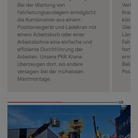
Bei der Wartung von
Verhäl
Fahrleitungsauslegern ermöglicht
Krane 
die Kombination aus einem
können
Positioniergerät und Ladekran mit
Gleisa
einem Arbeitskorb oder einer
Lärms
Arbeitsbühne eine einfache und
Fahrdr
effiziente Durchführung der
fortsch
Arbeiten. Unsere PKR Krane
ermögl
überzeugen dort, wo andere
Beladu
versagen: bei der mühelosen
Positi
Mastmontage.
1/4