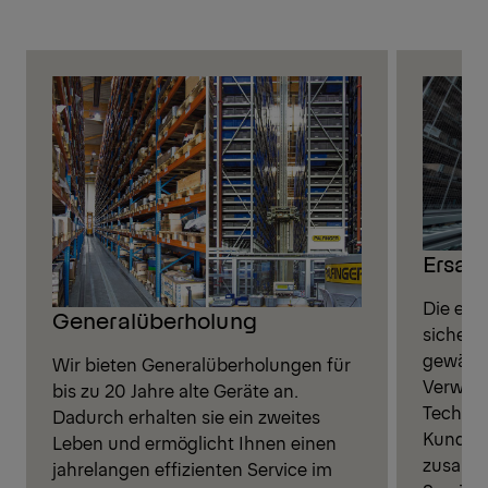
Ersatz
Die ein
Generalüberholung
sichere
gewährle
Wir bieten Generalüberholungen für
Verwend
bis zu 20 Jahre alte Geräte an.
Technik
Dadurch erhalten sie ein zweites
Kunden
Leben und ermöglicht Ihnen einen
zusamme
jahrelangen effizienten Service im