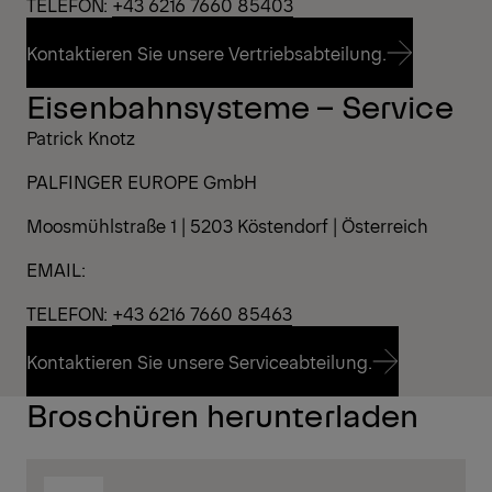
TELEFON:
+43 6216 7660 85403
Kontaktieren Sie unsere Vertriebsabteilung.
Eisenbahnsysteme – Service
Kontaktieren Sie unsere Vertriebsabteilung.
Patrick Knotz
PALFINGER EUROPE GmbH
Moosmühlstraße 1 | 5203 Köstendorf | Österreich
EMAIL:
TELEFON:
+43 6216 7660 85463
Kontaktieren Sie unsere Serviceabteilung.
Broschüren herunterladen
Kontaktieren Sie unsere Serviceabteilung.