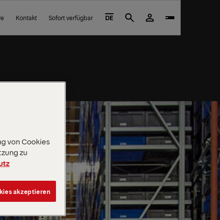
re
Kontakt
Sofort verfügbar
DE
Search
ng von Cookies
tzung zu
utz
kies akzeptieren