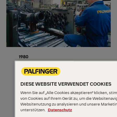
1980
PALFINGER baut für Bohrinseln
Unterwasserkrane für die Verlegung von
Rohrleitungen.
DIESE WEBSITE VERWENDET COOKIES
1981
Patente für kompensierte
Wenn Sie auf „Alle Cookies akzeptieren“ klicken, st
von Cookies auf Ihrem Gerät zu, um die Websitenavig
Überlastsicherung und Nachlaufkonsole.
Websitenutzung zu analysieren und unsere Market
1984
unterstützen.
Datenschutz
Wachstum erfordert Expansion.