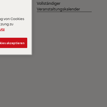
e uns
Vollständiger
Veranstaltungskalender
ng von Cookies
tzung zu
utz
kies akzeptieren