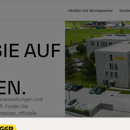
Händler und Servicepartner
Karrie
IE AUF
EN.
eranstaltungen und
. Finden Sie
ssen, offizielle
kte.