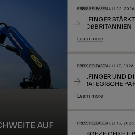
PRESS RELEASES
JULI 22, 2026
PALFINGER STÄRK
GROßBRITANNIEN
Learn more
PRESS RELEASES
JULI 17, 2026
PALFINGER UND DI
STRATEGISCHE PA
FINANZIERUNGSLÖ
Learn more
CHWEITE AUF
PRESS RELEASES
JULI 15, 2026
AUSGEZEICHNET: P