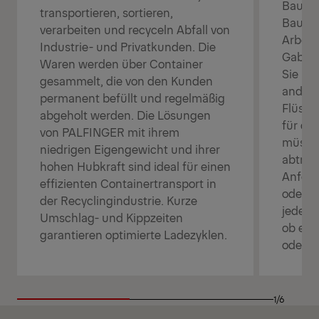
Bauun
transportieren, sortieren,
Bauma
verarbeiten und recyceln Abfall von
Arbeit
Industrie- und Privatkunden. Die
Gabels
Waren werden über Container
Sie la
gesammelt, die von den Kunden
andere
permanent befüllt und regelmäßig
Flüssig
abgeholt werden. Die Lösungen
für de
von PALFINGER mit ihrem
müssen
niedrigen Eigengewicht und ihrer
abtran
hohen Hubkraft sind ideal für einen
Anford
effizienten Containertransport in
oder r
der Recyclingindustrie. Kurze
jeden 
Umschlag- und Kippzeiten
ob es 
garantieren optimierte Ladezyklen.
oder e
1/6