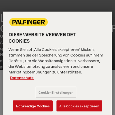
LÖSUNGEN FÜR DEN
CONTAINERTRANSPO
DIESE WEBSITE VERWENDET
Unser Portfolio für Container-Handhabung umfasst
COOKIES
Abrollkipper und Absetzkipper und spezielle Lösungen für
spezifische lokale Anforderungen. Diese
Wenn Sie auf „Alle Cookies akzeptieren“ klicken,
Handhabungseinheiten sind für einen sicheren Betrieb,
stimmen Sie der Speicherung von Cookies auf Ihrem
eine hohe Nutzlast und eine lange Nutzungsdauer
Gerät zu, um die Websitenavigation zu verbessern,
die Websitenutzung zu analysieren und unsere
ausgelegt.
Marketingbemühungen zu unterstützen.
Datenschutz
GLOBAL
Cookie-Einstellungen
Notwendige Cookies
Alle Cookies akzeptieren