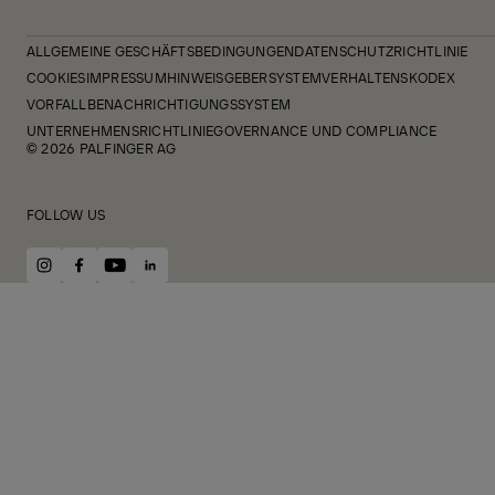
ALLGEMEINE GESCHÄFTSBEDINGUNGEN
DATENSCHUTZRICHTLINIE
COOKIES
IMPRESSUM
HINWEISGEBERSYSTEM
VERHALTENSKODEX
VORFALLBENACHRICHTIGUNGSSYSTEM
UNTERNEHMENSRICHTLINIE
GOVERNANCE UND COMPLIANCE
© 2026 PALFINGER AG
FOLLOW US
instagram
facebook
youtube
linkedin