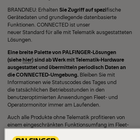
BRANDNEU: Erhalten
Sie Zugriff auf spezi
fische
Gerätedaten und grundlegende datenbasierte
Funktionen. CONNECTED ist unser
neuer Standard für alle mit Telematik ausgestatteten
Lösungen.
Eine breite Palette von PALFINGER-Lösungen
(siehe
hier
) sind ab Werk mit Telematik-Hardware
ausgestattet und übermitteln periodisch Daten an
die CONNECTED-Umgebung.
Bleiben Sie mit
Informationen wie Statuscodes des Tages und
die tatsächlichen Betriebsstunden in den
benutzeroptimierten Anwendungen Fleet- und
Operatormonitor immer am Laufenden.
Auch alle Produkte ohne Telematik profitieren von
einem eingeschränkten Funktionsumfang im Fleet-
und Operatormonitor.