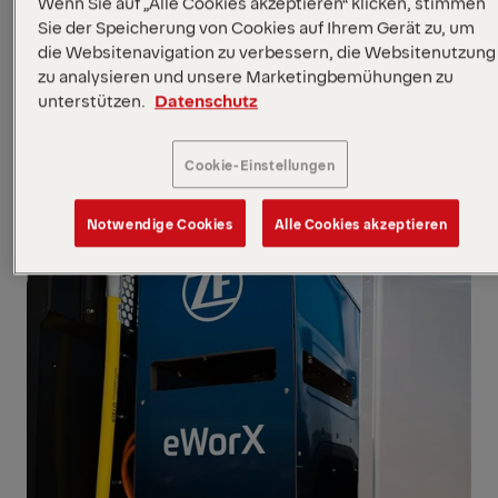
Wenn Sie auf „Alle Cookies akzeptieren“ klicken, stimmen
aufgebaut und eingesetzt werden kann.
Sie der Speicherung von Cookies auf Ihrem Gerät zu, um
die Websitenavigation zu verbessern, die Websitenutzung
zu analysieren und unsere Marketingbemühungen zu
unterstützen.
Datenschutz
Cookie-Einstellungen
Notwendige Cookies
Alle Cookies akzeptieren