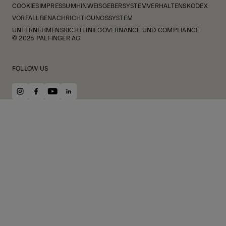
COOKIES
IMPRESSUM
HINWEISGEBERSYSTEM
VERHALTENSKODEX
VORFALLBENACHRICHTIGUNGSSYSTEM
UNTERNEHMENSRICHTLINIE
GOVERNANCE UND COMPLIANCE
© 2026 PALFINGER AG
FOLLOW US
instagram
facebook
youtube
linkedin