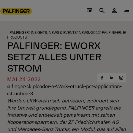
Go
to
DE
Search
main
content
Go
PALFINGER
INSIGHTS, NEWS & EVENTS
NEWS
2022
PALFINGER: EWOR
PRODUCTS
to
PALFINGER: EWORX
footer
SETZT ALLES UNTER
content
STROM
MAI 24 2022
Share
Share
Share
on
on
on
Facebook
Insta
LinkedIn
Werden LKW elektrisch betrieben, verändert sich
ihre Umwelt grundlegend. PALFINGER ergreift die
Initiative und entwickelt gemeinsam mit seinen
Kooperationspartnern, der ZF Friedrichshafen AG
und Mercedes-Benz Trucks, ein Modul, das auf allen